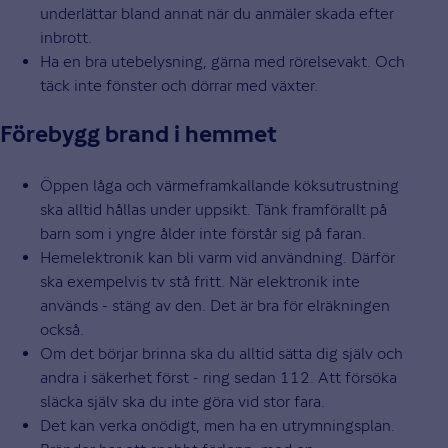
underlättar bland annat när du anmäler skada efter
inbrott.
Ha en bra utebelysning, gärna med rörelsevakt. Och
täck inte fönster och dörrar med växter.
Förebygg brand i hemmet
Öppen låga och värmeframkallande köksutrustning
ska alltid hållas under uppsikt. Tänk framförallt på
barn som i yngre ålder inte förstår sig på faran.
Hemelektronik kan bli varm vid användning. Därför
ska exempelvis tv stå fritt. När elektronik inte
används - stäng av den. Det är bra för elräkningen
också.
Om det börjar brinna ska du alltid sätta dig själv och
andra i säkerhet först - ring sedan 112. Att försöka
släcka själv ska du inte göra vid stor fara.
Det kan verka onödigt, men ha en utrymningsplan.