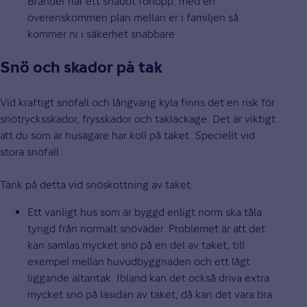
Bränder har ett snabbt förlopp, med en
överenskommen plan mellan er i familjen så
kommer ni i säkerhet snabbare.
Snö och skador på tak
Vid kraftigt snöfall och långvarig kyla finns det en risk för
snötrycksskador, frysskador och takläckage. Det är viktigt
att du som är husägare har koll på taket. Speciellt vid
stora snöfall.
Tänk på detta vid snöskottning av taket:
Ett vanligt hus som är byggd enligt norm ska tåla
tyngd från normalt snöväder. Problemet är att det
kan samlas mycket snö på en del av taket, till
exempel mellan huvudbyggnaden och ett lågt
liggande altantak. Ibland kan det också driva extra
mycket snö på läsidan av taket, då kan det vara bra