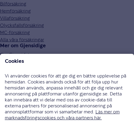
Bilförsäkring
Hemförsäkring
Villaförsäkring
Olycksfallsförsäkring
MC-försäkring
Alla våra försäkringar
Mer om Gjensidige
Om Gjensidige
Jobba hos oss
Hållbarhet
Press och media
Investor relations
Samarbetspartners
0771-326 326
Bli uppringd
Skriv till oss
Instagram
Facebook