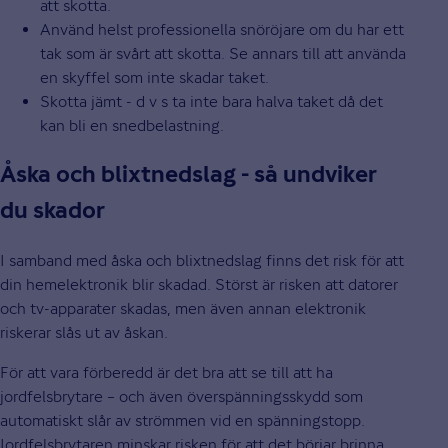
att skotta.
Använd helst professionella snöröjare om du har ett
tak som är svårt att skotta. Se annars till att använda
en skyffel som inte skadar taket.
Skotta jämt - d v s ta inte bara halva taket då det
kan bli en snedbelastning.
Åska och blixtnedslag - så undviker
du skador
I samband med åska och blixtnedslag finns det risk för att
din hemelektronik blir skadad. Störst är risken att datorer
och tv-apparater skadas, men även annan elektronik
riskerar slås ut av åskan.
För att vara förberedd är det bra att se till att ha
jordfelsbrytare – och även överspänningsskydd som
automatiskt slår av strömmen vid en spänningstopp.
Jordfelsbrytaren minskar risken för att det börjar brinna,