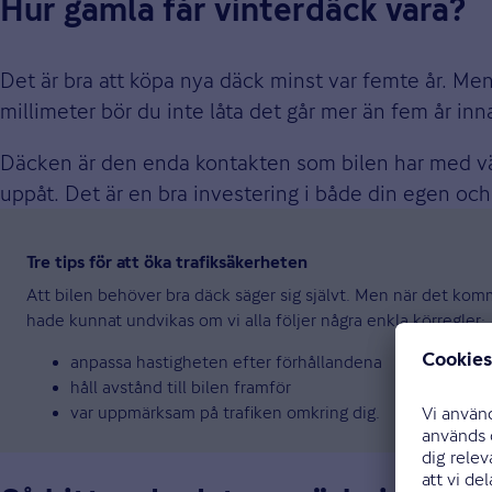
Hur gamla får vinterdäck vara?
Det är bra att köpa nya däck minst var femte år. M
millimeter bör du inte låta det går mer än fem år in
Däcken är den enda kontakten som bilen har med väge
uppåt. Det är en bra investering i både din egen och
Tre tips för att öka trafiksäkerheten
Att bilen behöver bra däck säger sig självt. Men när det kom
hade kunnat undvikas om vi alla följer några enkla körregler:
anpassa hastigheten efter förhållandena
håll avstånd till bilen framför
var uppmärksam på trafiken omkring dig.