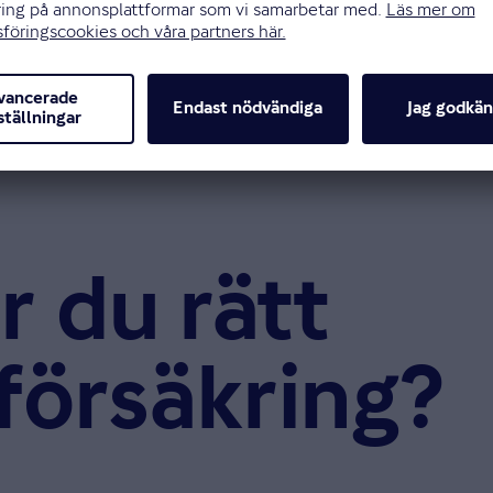
å dina däck
ket (så kallad DOT-märkning). De två första siffrorna
l exempel betyder 1721 att det tillverkades vecka 17,
r du rätt
lförsäkring?