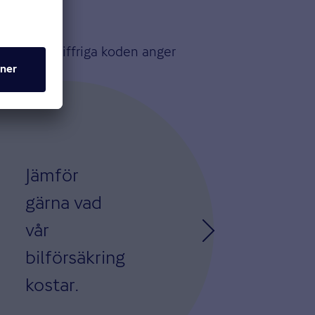
 i den fyrsiffriga koden anger
 år 2021.
Jämför
gärna vad
vår
bilförsäkring
kostar.