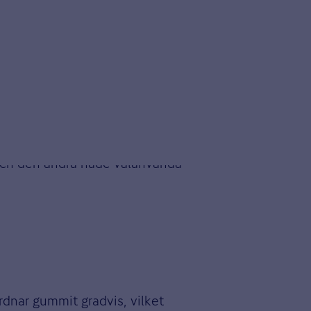
å däcken. Båda bilarna i testet var
d ett godkänt mönsterdjup. När
dra gled hela 80 meter innan den
 och den andra hade välanvända
rdnar gummit gradvis, vilket