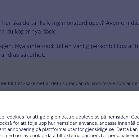
en hur ska du tänka kring mönsterdjupet? Även om dä
nan du köper nya däck.
n. Nya vinterdäck till en vanlig personbil kostar f
 andras säkerhet.
mer till trafiksäkerhet är det i slutändan du som förare som är 