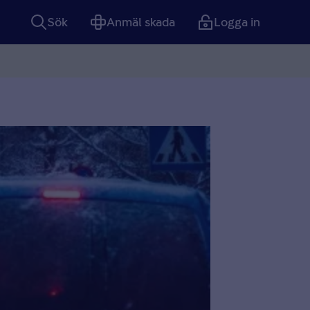
Sök
Anmäl skada
Logga in