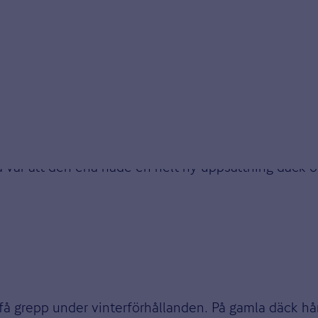
ckan
ör att se hur bilens bromssträcka påverkas av åldern p
arna bromsade. Dessutom hade båda bilarna däck me
i timmen gled den ena bilen 40 meter, medan den an
a var att den ena hade en helt ny uppsättning däck
 få grepp under vinterförhållanden. På gamla däck hå