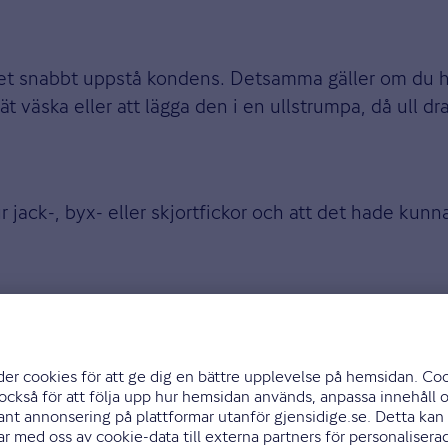
det snabbt uppstå kondens. Detsamma gäller om du ha
t väska eller att lägga den i en ullstrumpa, då ull drar 
ur jack-, byx- eller skjortfickor och att det hade ku
emma, i stugan eller på hotellet.
on?
Anmäl skadan snabbt och enkelt