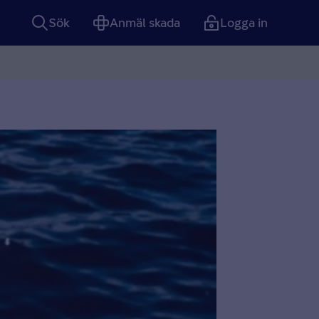
Sök
Anmäl skada
Logga in