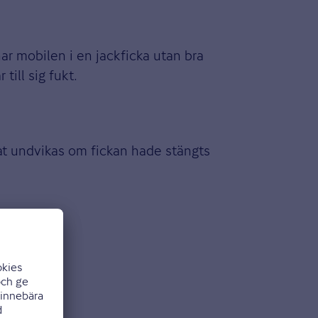
r mobilen i en jackficka utan bra
till sig fukt.
nnat undvikas om fickan hade stängts