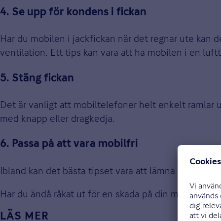
4. Se upp för kondens i fickan
Har du mobilen i jackfickan när det regnar ute kan 
ventilation. Ett tips kan vara att ha mobilen i en lufttä
5. Stäng fickan
Det är vanligt att mobiltelefoner helt enkelt ramlar 
med knapp eller dragkedja.
6. Passa på att vara mobilfri
Ibland kan det bästa tipset vara att lämna mobilen h
Har du ändå råkat ut för en skada på din mobiltelef
LÄS MER