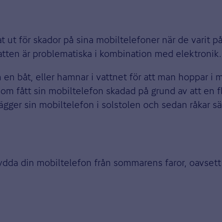
t ut för skador på sina mobiltelefoner när de varit p
atten är problematiska i kombination med elektronik.
ån en båt, eller hamnar i vattnet för att man hoppar i
 fått sin mobiltelefon skadad på grund av att en fla
lägger sin mobiltelefon i solstolen och sedan råkar sä
ydda din mobiltelefon från sommarens faror, oavsett