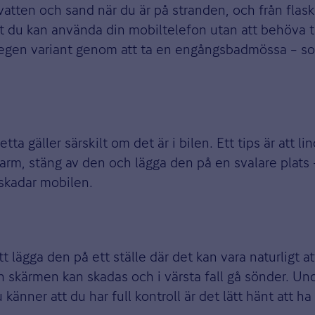
ten och sand när du är på stranden, och från flasko
att du kan använda din mobiltelefon utan att behöva 
egen variant genom att ta en engångsbadmössa – som
a gäller särskilt om det är i bilen. Ett tips är att li
 varm, stäng av den och lägga den på en svalare plats
skadar mobilen.
t lägga den på ett ställe där det kan vara naturligt 
 skärmen kan skadas och i värsta fall gå sönder. Und
nner att du har full kontroll är det lätt hänt att ha 