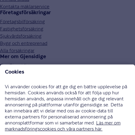
Kontakta mäklarservice
Företagsförsäkringar
Företagsbilförsäkring
Fastighetsförsäkring
Sjukvårdsförsäkring
Bygg och entreprenad
Alla försäkringar
Mer om Gjensidige
Om Gjensidige
Jobba hos oss
Hållbarhet
Press och media
Investor relations
Samarbetspartners
0771-326 326
Bli uppringd
Skriv till oss
Instagram