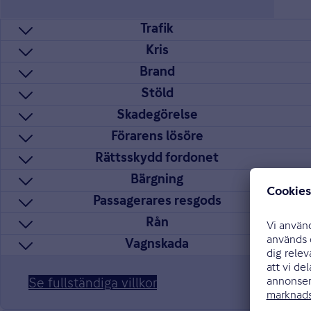
Vilken försäkring passar dig?
Trafik
Kris
Brand
Stöld
Skadegörelse
Förarens lösöre
Rättsskydd fordonet
Bärgning
Passagerares resgods
Rån
Vagnskada
Se fullständiga villkor