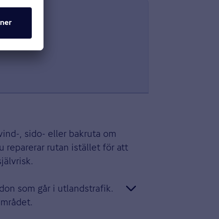
vind-, sido- eller bakruta om
 reparerar rutan istället för att
jälvrisk.
don som går i utlandstrafik.
området.