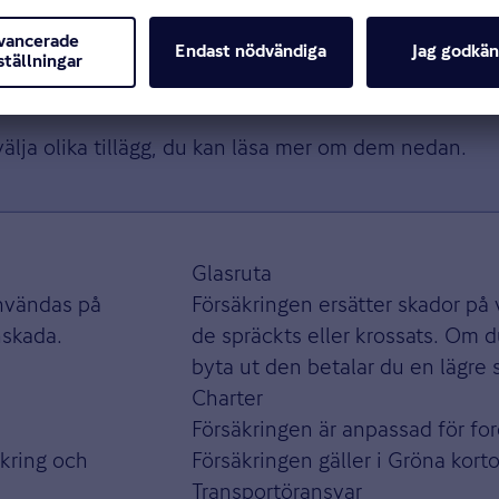
välja olika tillägg, du kan läsa mer om dem nedan.
Glasruta
användas på
Försäkringen ersätter skador på 
nskada.
de spräckts eller krossats. Om du
byta ut den betalar du en lägre s
Charter
Försäkringen är anpassad för for
kring och
Försäkringen gäller i Gröna kort
Transportöransvar