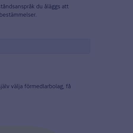
ståndsanspråk du åläggs att
h bestämmelser.
jälv välja förmedlarbolag, få