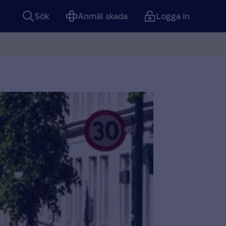
Sök
Anmäl skada
Logga in