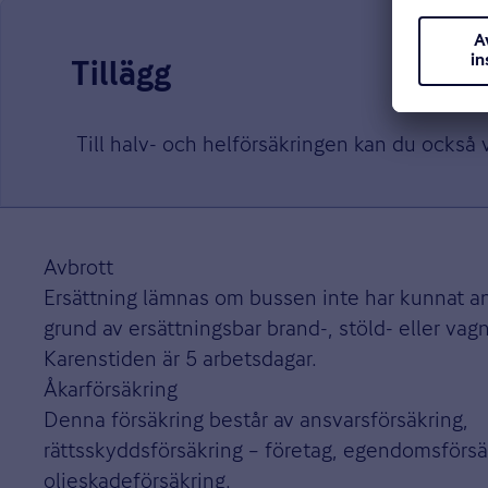
Tillägg
Till halv- och helförsäkringen kan du också 
Avbrott
Ersättning lämnas om bussen inte har kunnat 
grund av ersättningsbar brand-, stöld- eller vag
Karenstiden är 5 arbetsdagar.
Åkarförsäkring
Denna försäkring består av ansvarsförsäkring,
rättsskyddsförsäkring – företag, egendomsförsä
oljeskadeförsäkring.