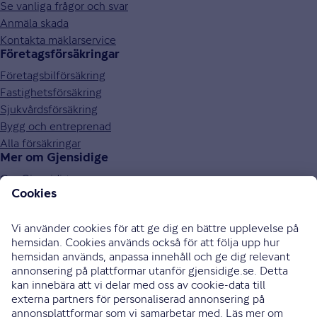
Se vanliga frågor och svar
Anmäla skada
Kontakta mäklarservice
Företagsförsäkringar
Företagsbilförsäkring
Fastighetsförsäkring
Sjukvårdsförsäkring
Bygg och entreprenad
Alla försäkringar
Mer om Gjensidige
Om Gjensidige
Jobba hos oss
Hållbarhet
Press och media
Investor relations
Samarbetspartners
0771-326 326
Bli uppringd
Skriv till oss