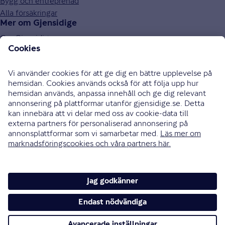
Bygg och entreprenad
Alla försäkringar
Mer om Gjensidige
Om Gjensidige
Jobba hos oss
Hållbarhet
Press och media
Investor relations
Samarbetspartners
0771-326 326
Bli uppringd
Skriv till oss
Instagram
Facebook
Ändra cookieinställningar
Cookies och säkerhet
Hantering av personuppgifter
Tillgänglighetsredogörelse