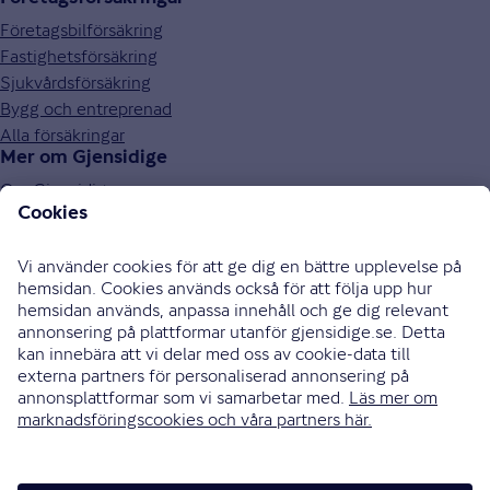
Företagsbilförsäkring
Fastighetsförsäkring
Sjukvårdsförsäkring
Bygg och entreprenad
Alla försäkringar
Mer om Gjensidige
Om Gjensidige
Jobba hos oss
Hållbarhet
Press och media
Investor relations
Samarbetspartners
0771-326 326
Bli uppringd
Skriv till oss
Instagram
Facebook