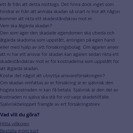
ett år från att detta mottogs. Det finns dock inget som
hindrar er från att anmäla skadan så snart ni tror att någon
kommer att rikta ett skadeståndskrav mot er.
Vem ska åtgärda skadan?
Den som äger den skadade egendomen ska utreda och
åtgärda skadorna som uppstått, antingen på egen hand
eller med hjälp av sitt försäkringsbolag. Om ägaren anser
att ni har ett ansvar för skadan kan ägaren sedan rikta ett
skadeståndskrav mot er för kostnaderna som uppstått för
att åtgärda skadan.
Kostar det något att utnyttja ansvarsförsäkringen?
Om skadan omfattas av er försäkring är er självrisk den
högsta kostnaden ni kan få betala. Självrisk är den del av
kostnaden ni själva ska stå för vid varje skadetillfälle.
Självriskbeloppet framgår av ert försäkringsbrev.
Vad vill du göra?
Hitta villkoren
Beställa grönt kort