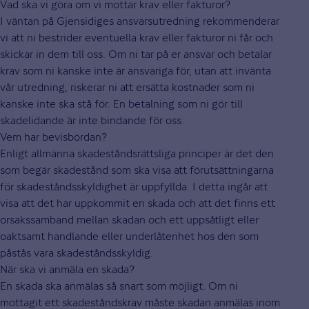
Vad ska vi göra om vi mottar krav eller fakturor?
I väntan på Gjensidiges ansvarsutredning rekommenderar
vi att ni bestrider eventuella krav eller fakturor ni får och
skickar in dem till oss. Om ni tar på er ansvar och betalar
krav som ni kanske inte är ansvariga för, utan att invänta
vår utredning, riskerar ni att ersätta kostnader som ni
kanske inte ska stå för. En betalning som ni gör till
skadelidande är inte bindande för oss.
Vem har bevisbördan?
Enligt allmänna skadeståndsrättsliga principer är det den
som begär skadestånd som ska visa att förutsättningarna
för skadeståndsskyldighet är uppfyllda. I detta ingår att
visa att det har uppkommit en skada och att det finns ett
orsakssamband mellan skadan och ett uppsåtligt eller
oaktsamt handlande eller underlåtenhet hos den som
påstås vara skadeståndsskyldig.
När ska vi anmäla en skada?
En skada ska anmälas så snart som möjligt. Om ni
mottagit ett skadeståndskrav måste skadan anmälas inom