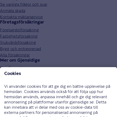
Se vanliga frågor och svar
Anmäla skada
Kontakta mäklarservice
Företagsförsäkringar
Företagsbilförsäkring
Fastighetsförsäkring
Sjukvårdsförsäkring
Bygg och entreprenad
Alla försäkringar
Mer om Gjensidige
Om Gjensidige
Jobba hos oss
Hållbarhet
Press och media
Investor relations
Samarbetspartners
0771-326 326
Bli uppringd