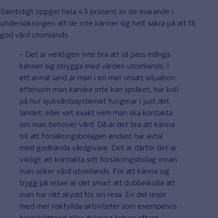
Samtidigt uppger hela 43 procent av de svarande i
undersökningen att de inte känner sig helt säkra på att få
god vård utomlands.
– Det är verkligen inte bra att så pass många
känner sig otrygga med vården utomlands. I
ett annat land är man i en mer utsatt situation
eftersom man kanske inte kan språket, har koll
på hur sjukvårdssystemet fungerar i just det
landet, eller vet exakt vem man ska kontakta
om man behöver vård. Då är det bra att känna
till att försäkringsbolagen endast har avtal
med godkända vårdgivare. Det är därför det är
viktigt att kontakta sitt försäkringsbolag innan
man söker vård utomlands. För att känna sig
trygg på resan är det smart att dubbelkolla att
man har rätt skydd för sin resa. En del resor
med mer riskfyllda aktiviteter som exempelvis
bergsklättring eller dykning kräver oftast