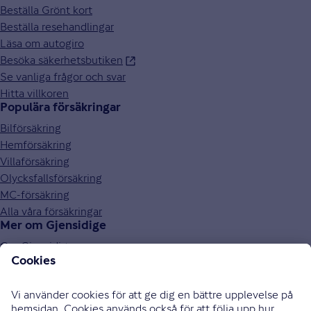
Beställa Grönt kort
Beställa resehandlingar
Läsa om autogiro
Besöka säkerhetsbutiken
Se vanliga frågor och svar
Hitta villkoren
Populära försäkringar
Bilförsäkring
Hemförsäkring
Villaförsäkring
Olycksfallsförsäkring
MC-försäkring
Alla våra försäkringar
Mer om Gjensidige
Om Gjensidige
Jobba hos oss
Hållbarhet
Press och media