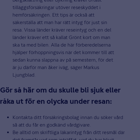
tilläggsförsäkringar utöver reseskyddet i
hemförsäkringen. Ett tips är också att
säkerställa att man har rätt intyg för just sin
resa. Vissa länder kräver reseintyg och en del
länder kräver ett så kallat Grönt kort om man
ska ta med bilen. Alla de här förberedelserna
hjälper förhoppningsvis när det kommer till att
sedan kunna slappna av på semestern, för det
är ju därför man åker iväg, säger Markus
Ljungblad.
Gör så här om du skulle bli sjuk eller
råka ut för en olycka under resan:
Kontakta ditt försäkringsbolag innan du söker vård
så att du får en godkänd vårdgivare.
Be alltid om skriftliga läkarintyg från ditt resmål där
det framgår vad som inträffat, vad du har blivit