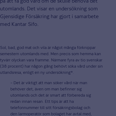
på att få god vård om de skulle behöva det
utomlands. Det visar en undersökning som
Gjensidige Försäkring har gjort i samarbete
med Kantar Sifo.
Sol, bad, god mat och vila är något många förknippar
semestern utomlands med. Men precis som hemma kan
tyvärr olyckan vara framme. Närmare fyra av tio svenskar
(38 procent) har någon gång behövt söka vård under sin
utlandsresa, enligt en ny undersökning*.
– Det är viktigt att man söker vård när man
behöver det, även om man befinner sig
utomlands och det är smart att förbereda sig
redan innan resan. Ett tips är att ha
telefonnummer till sitt försäkringsbolag och
den larmoperatör som bolaget har avtal med,