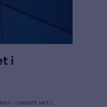
t i
rn – oavsett vart i