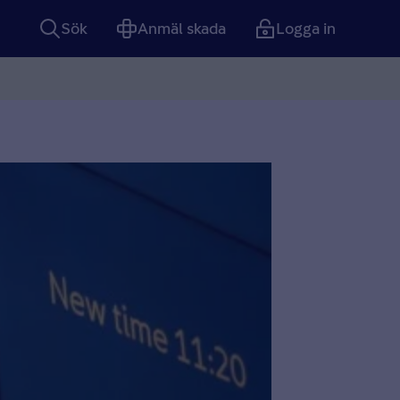
Sök
Anmäl skada
Logga in