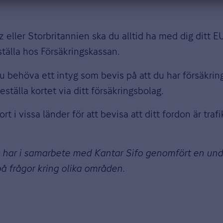
ler Storbritannien ska du alltid ha med dig ditt EU-ko
tälla hos Försäkringskassan.
n du behöva ett intyg som bevis på att du har försäkri
tälla kortet via ditt försäkringsbolag.
t i vissa länder för att bevisa att ditt fordon är traf
e har i samarbete med Kantar Sifo genomfört en un
å frågor kring olika områden.