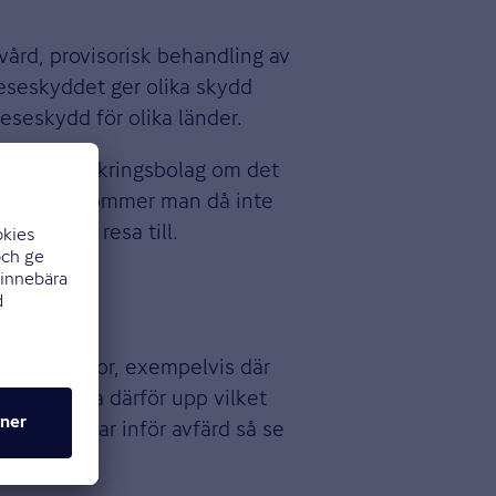
ård, provisorisk behandling av
reseskyddet ger olika skydd
eseskydd för olika länder.
ta sitt försäkringsbolag om det
ärsta fall kommer man då inte
 valt att resa till.
sk för skador, exempelvis där
plett. Kolla därför upp vilket
edan packar inför avfärd så se