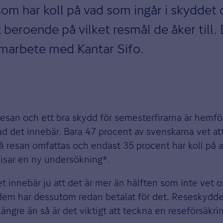
 som har koll på vad som ingår i skyddet
åt beroende på vilket resmål de åker till
samarbete med Kantar Sifo.
rresan och ett bra skydd för semesterfirarna är hemf
ad det innebär. Bara 47 procent av svenskarna vet att
 på resan omfattas och endast 35 procent har koll på
visar en ny undersökning*.
tet innebär ju att det är mer än hälften som inte vet 
dem har dessutom redan betalat för det. Reseskydd
ängre än så är det viktigt att teckna en reseförsäkri