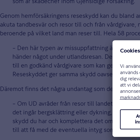
som är skadechef inom Gjensidige Försäkring.
Genom hemförsäkringens reseskydd kan du bland anna
akuta tandbesvär och resor till och från vårdgivare,
beroende på vilket land man reser till. Hela 58 proce
– Den här typen av missuppfattning är inte bra. 
händer något under utlandsresan. Det i sin tur 
till en godkänd vårdgivare som kan ge kvalitativ o
Reseskyddet ger samma skydd oavsett, säger M
Däremot finns det några undantag som det är viktigt 
– Om UD avråder från resor till landet så gäller
det ingår bergsklättring eller dykning, kräver of
skydd du har och komplettera det om du behöver
till att få med de eventuella intyg som behövs,