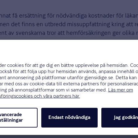
t få ersättning för nödvändiga kostnader för läkarv
 men det finns en utbredd missuppfattning kring att 
nt av svenskarna tror att hemförsäkringen ger olika r
Risken är att det leder till att man missar att kontak
kan leda till att man söker vård på egen hand och i v
ch prisvärd vård. Det spelar ingen roll vilket land man
arkus Ljungblad.
att ha koll på.
 inte försäkringen och vissa resor som medför ökad ri
tast en tilläggsförsäkring för att skyddet ska vara kom
 redan innan du packar väskan är mitt råd. När du s
 säger Markus Ljungblad.