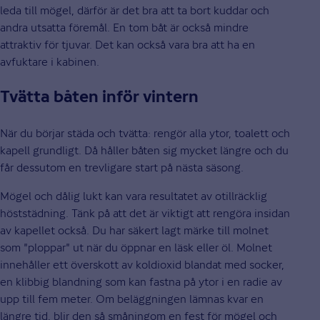
leda till mögel, därför är det bra att ta bort kuddar och
andra utsatta föremål. En tom båt är också mindre
attraktiv för tjuvar. Det kan också vara bra att ha en
avfuktare i kabinen.
Tvätta båten inför vintern
När du börjar städa och tvätta: rengör alla ytor, toalett och
kapell grundligt. Då håller båten sig mycket längre och du
får dessutom en trevligare start på nästa säsong.
Mögel och dålig lukt kan vara resultatet av otillräcklig
höststädning. Tänk på att det är viktigt att rengöra insidan
av kapellet också. Du har säkert lagt märke till molnet
som "ploppar" ut när du öppnar en läsk eller öl. Molnet
innehåller ett överskott av koldioxid blandat med socker,
en klibbig blandning som kan fastna på ytor i en radie av
upp till fem meter. Om beläggningen lämnas kvar en
längre tid, blir den så småningom en fest för mögel och