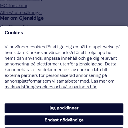
MC-försäkring
Alla våra försäkringar
Mer om Gjensidige
Om Gjensidige
Jobba hos oss
Hållbarhet
Press och media
Investor relations
Samarbetspartners
0771-326 326
Bli uppringd
Skriv till oss
Instagram
Facebook
Ändra cookieinställningar
Cookies och säkerhet
Hantering av personuppgifter