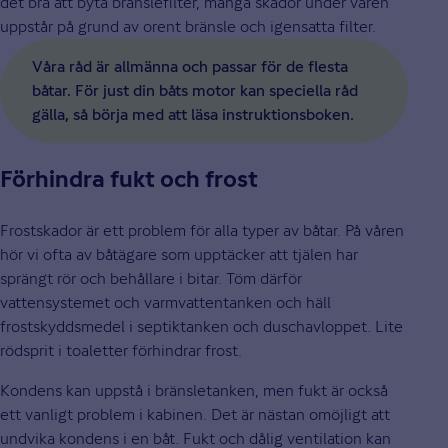
det bra att byta bränslefilter, många skador under våren
uppstår på grund av orent bränsle och igensatta filter.
Våra råd är allmänna och passar för de flesta
båtar. För just din båts motor kan speciella råd
gälla, så börja med att läsa instruktionsboken.
Förhindra fukt och frost
Frostskador är ett problem för alla typer av båtar. På våren
hör vi ofta av båtägare som upptäcker att tjälen har
sprängt rör och behållare i bitar. Töm därför
vattensystemet och varmvattentanken och häll
frostskyddsmedel i septiktanken och duschavloppet. Lite
rödsprit i toaletter förhindrar frost.
Kondens kan uppstå i bränsletanken, men fukt är också
ett vanligt problem i kabinen. Det är nästan omöjligt att
undvika kondens i en båt. Fukt och dålig ventilation kan