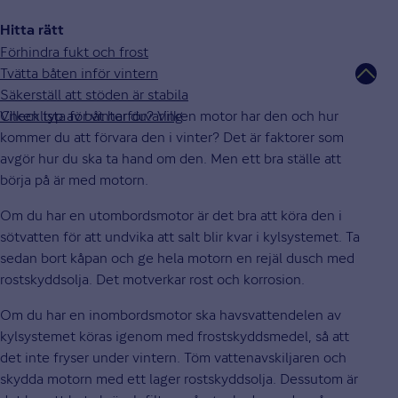
Hitta rätt
Förhindra fukt och frost
Tvätta båten inför vintern
Säkerställ att stöden är stabila
Checklista för vinterförvaring
Vilken typ av båt har du? Vilken motor har den och hur
kommer du att förvara den i vinter? Det är faktorer som
avgör hur du ska ta hand om den. Men ett bra ställe att
börja på är med motorn.
Om du har en utombordsmotor är det bra att köra den i
sötvatten för att undvika att salt blir kvar i kylsystemet. Ta
sedan bort kåpan och ge hela motorn en rejäl dusch med
rostskyddsolja. Det motverkar rost och korrosion.
Om du har en inombordsmotor ska havsvattendelen av
kylsystemet köras igenom med frostskyddsmedel, så att
det inte fryser under vintern. Töm vattenavskiljaren och
skydda motorn med ett lager rostskyddsolja. Dessutom är