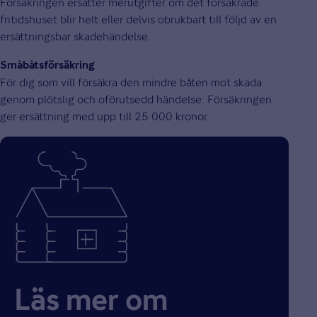
Försäkringen ersätter merutgifter om det försäkrade
fritidshuset blir helt eller delvis obrukbart till följd av en
ersättningsbar skadehändelse.
Småbåtsförsäkring
För dig som vill försäkra den mindre båten mot skada
genom plötslig och oförutsedd händelse. Försäkringen
ger ersättning med upp till 25 000 kronor.
Läs mer om