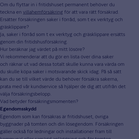
Om du flyttar in i fritidshuset permanent behöver du
teckna en
villahemförsäkring
för att vara rätt försäkrad.
Ersätter försäkringen saker i förråd, som t ex verktyg och
gräsklippare?
Ja, saker i förråd som t ex verktyg och gräsklippare ersätts
genom din fritidshusförsäkring.
Hur beräknar jag värdet på mitt lösöre?
Vi rekommenderar att du gör en lista över dina saker
och räknar ut vad dessa totalt skulle kunna vara värda om
du skulle köpa saker i motsvarande skick idag. På så sätt
kan du se till vilket värde du behöver försäkra sakerna,
prata med vår kundservice så hjälper de dig att utifrån det
välja försäkringsbelopp.
Vad betyder försäkringsmomenten?
Egendomsskydd
Egendom som kan försäkras är fritidshuset, övriga
byggnader på tomten och din lösegendom. Försäkringen
gäller också för ledningar och installationer fram till
kommunal eller samägd anläggning och för tomten.