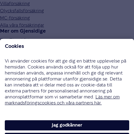
Villaförsäkring
Olycksfallsförsäkring
MC-försäkring
Alla våra försäkringar
Mer om Gjensidige
Om Gjensidige
Jobba hos oss
Hållbarhet
Press och media
Investor relations
Samarbetspartners
0771-326 326
Bli uppringd
Skriv till oss
Instagram
Facebook
Ändra cookieinställningar