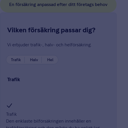
En försäkring anpassad efter ditt företags behov
Vilken försäkring passar dig?
Vi erbjuder trafik-, halv- och helförsäkring.
Trafik
Halv
Hel
Trafik
Trafik
Den enklaste bilförsäkringen innehåller en
trafikförsäkring och den måste du ha enligt lag.