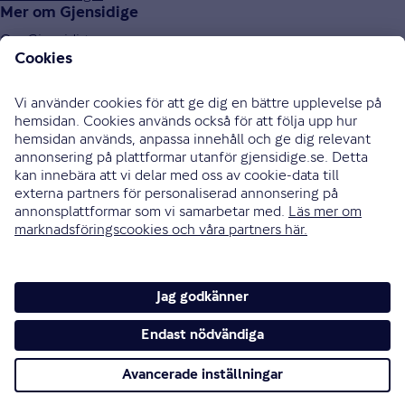
Mer om Gjensidige
Om Gjensidige
Jobba hos oss
Hållbarhet
Press och media
Investor relations
Samarbetspartners
0771-326 326
Bli uppringd
Skriv till oss
Instagram
Facebook
Ändra cookieinställningar
Cookies och säkerhet
Hantering av personuppgifter
Tillgänglighetsredogörelse
Om vi inte är överens