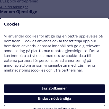
Bygg och entreprenad
Alla försäkringar
Mer om Gjensidige
Om Gjensidige
Jobba hos oss
Hållbarhet
Press och media
Investor relations
Samarbetspartners
0771-326 326
Bli uppringd
Skriv till oss
Instagram
Facebook
Ändra cookieinställningar
Cookies och säkerhet
Hantering av personuppgifter
Tillgänglighetsredogörelse