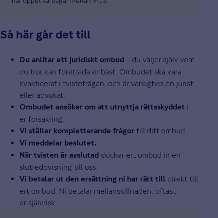
har öppet vardagar mellan 9-13.
Så här går det till
– du väljer själv vem
Du anlitar ett juridiskt ombud
du tror kan företräda er bäst. Ombudet ska vara
kvalificerat i tvistefrågan, och är vanligtvis en jurist
eller advokat.
i
Ombudet ansöker om att utnyttja rättsskyddet
er försäkring.
till ditt ombud.
Vi ställer kompletterande frågor
Vi meddelar beslutet.
skickar ert ombud in en
När tvisten är avslutad
slutredovisning till oss.
direkt till
Vi betalar ut den ersättning ni har rätt till
ert ombud. Ni betalar mellanskillnaden, oftast
er självrisk.