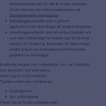
domstolsverket satt för det år tvisten avslutats.
Ni kan läsa mer om timkostnadsnormen på
Domstolsverkets hemsida här
Rättegångskostnader som ni genom
lagakraftvunnen dom ålagts att ersätta motparten.
Utredningskostnader som ert ombud beställt och
som varit nödvändiga för tvisten upp till tecknat
belopp i er försäkring. Kostnader för sakkunniga
ersätts enbart om kostnaderna på förhand har
godkänts av Gjensidige.
Ersättning betalas från tvistedatum, dvs. när framställt
krav bestridits helt eller delvis.
Vilken typ av tvist omfattas?
Typiska tvister som omfattas är:
fordringstvist
fel i utfört arbete.
Vilken typ av tvister omfattas inte?