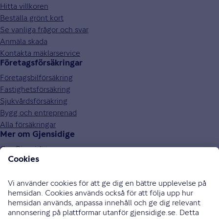
Hitta villkoren
Beställa grönt kort
Se vanliga frågor och svar
Anmäla skada
Kontakta mäklarservice
Företagsförsäkringar
Företagsbilförsäkring
Fastighetsförsäkring
Sjukvårdsförsäkring
Bygg och entreprenad
Alla försäkringar
Mer om Gjensidige
Om Gjensidige
Jobba hos oss
Hållbarhet
Press och media
Investor relations
Samarbetspartners