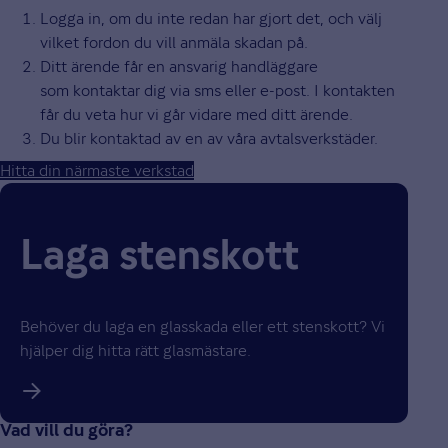
Logga in, om du inte redan har gjort det, och välj
vilket fordon du vill anmäla skadan på.
Ditt ärende får en ansvarig handläggare
som kontaktar dig via sms eller e-post. I kontakten
får du veta hur vi går vidare med ditt ärende.
Du blir kontaktad av en av våra avtalsverkstäder.
Hitta din närmaste verkstad
Laga stenskott
Behöver du laga en glasskada eller ett stenskott? Vi
hjälper dig hitta rätt glasmästare.
Vad vill du göra?