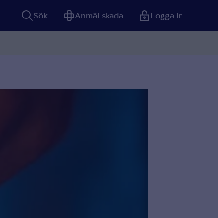
Sök
Anmäl skada
Logga in