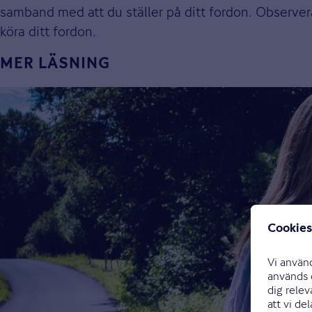
samband med att du ställer på ditt fordon. Observera
köra ditt fordon.
MER LÄSNING