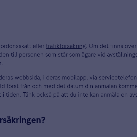
fordonsskatt eller
trafikförsäkring
. Om det finns över
 den till personen som står som ägare vid avställning
n.
deras webbsida, i deras mobilapp, via servicetelefon 
tälld först från och med det datum din anmälan kommer
t i tiden. Tänk också på att du inte kan anmäla en avs
̈rsäkringen?