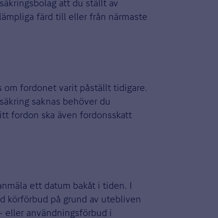
säkringsbolag att du ställt av
ämpliga färd till eller från närmaste
s om fordonet varit påställt tidigare.
örsäkring saknas behöver du
ditt fordon ska även fordonsskatt
nmäla ett datum bakåt i tiden. I
ed körförbud på grund av utebliven
r- eller användningsförbud i