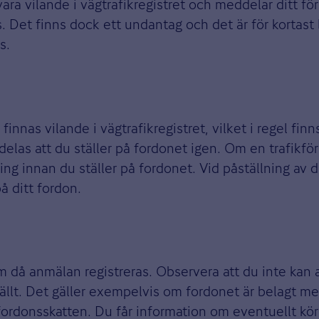
ara vilande i vägtrafikregistret och meddelar ditt för
s. Det finns dock ett undantag och det är för kortast l
s.
finnas vilande i vägtrafikregistret, vilket i regel finn
ddelas att du ställer på fordonet igen. Om en trafikf
ing innan du ställer på fordonet. Vid påställning av 
på ditt fordon.
 då anmälan registreras. Observera att du inte kan a
ställt. Det gäller exempelvis om fordonet är belagt m
at fordonsskatten. Du får information om eventuellt kö