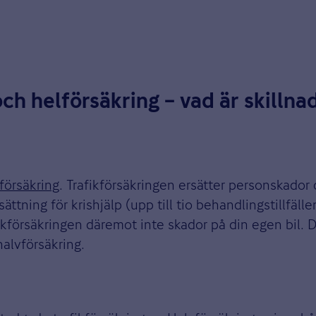
och helförsäkring – vad är skilln
kförsäkring
. Trafikförsäkringen ersätter personskado
ättning för krishjälp (upp till tio behandlingstillfäll
fikförsäkringen däremot inte skador på din egen bil. D
halvförsäkring.