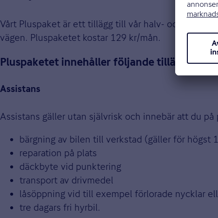
Vårt Pluspaket är ett tillägg till vår halv- och hel
vägen. Pluspaketet kostar 129 kr/mån.
Pluspaketet innehåller följande tillägg:
Assistans
Assistans gäller utan självrisk och innebär att du på 
bärgning av bilen till verkstad (gäller för högst 
reparation på plats
däckbyte vid punktering
transport av drivmedel
låsöppning vid till exempel förlorade nycklar el
tre dagars fri hyrbil.