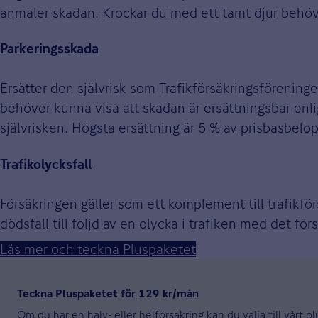
anmäler skadan. Krockar du med ett tamt djur behö
Parkeringsskada
Ersätter den självrisk som Trafikförsäkringsföreningen
behöver kunna visa att skadan är ersättningsbar enlig
självrisken. Högsta ersättning är 5 % av prisbasbelo
Trafikolycksfall
Försäkringen gäller som ett komplement till trafikf
dödsfall till följd av en olycka i trafiken med det f
Läs mer och teckna Pluspaketet
Teckna Pluspaketet för 129 kr/mån
Om du har en halv- eller helförsäkring kan du välja till vårt 