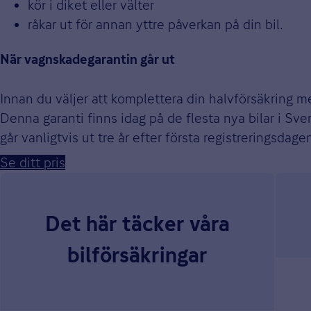
kör i diket eller välter
råkar ut för annan yttre påverkan på din bil.
När vagnskadegarantin går ut
Innan du väljer att komplettera din halvförsäkring m
Denna garanti finns idag på de flesta nya bilar i S
går vanligtvis ut tre år efter första registreringsdage
Se ditt pris
Det här täcker våra
bilförsäkringar