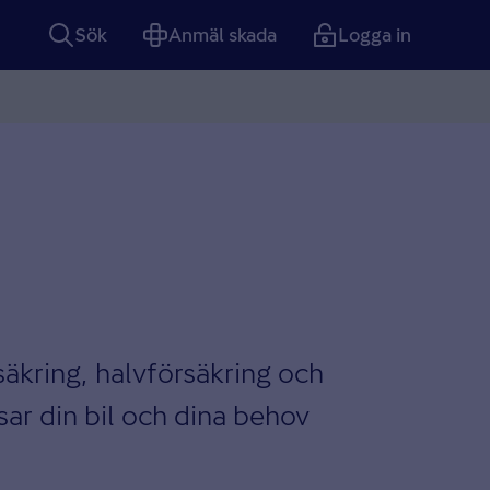
Sök
Anmäl skada
Logga in
rsäkring, halvförsäkring och
sar din bil och dina behov