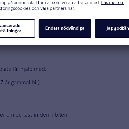
försäkring. Med Gjensidiges Pluspaket är du försäkrad
plats får hjälp med:
17 år gammal bil)
ler om du låst in dem i bilen