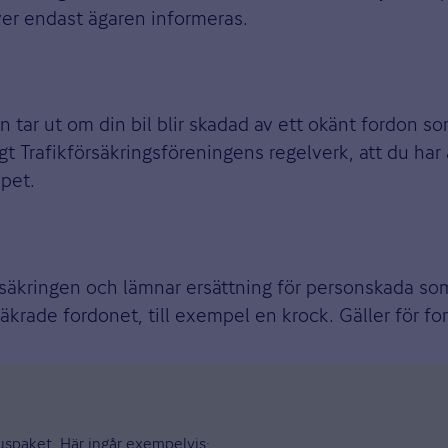
ver endast ägaren informeras.
 tar ut om din bil blir skadad av ett okänt fordon som
t Trafikförsäkringsföreningens regelverk, att du har 
ppet.
örsäkringen och lämnar ersättning för personskada so
örsäkrade fordonet, till exempel en krock. Gäller för 
pluspaket. Här ingår exempelvis: