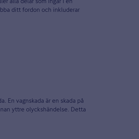
er alla delar som ingår i en
abba ditt fordon och inkluderar
ada. En vagnskada är en skada på
annan yttre olyckshändelse. Detta