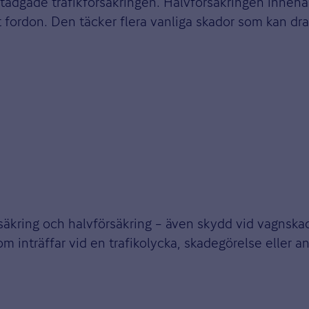
tadgade trafikförsäkringen. Halvförsäkringen innehåll
et fordon. Den täcker flera vanliga skador som kan dr
örsäkring och halvförsäkring – även skydd vid vagnsk
om inträffar vid en trafikolycka, skadegörelse eller 