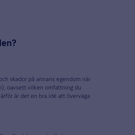
aden?
r och skador på annans egendom när
en), oavsett vilken omfattning du
ärför är det en bra idé att överväga