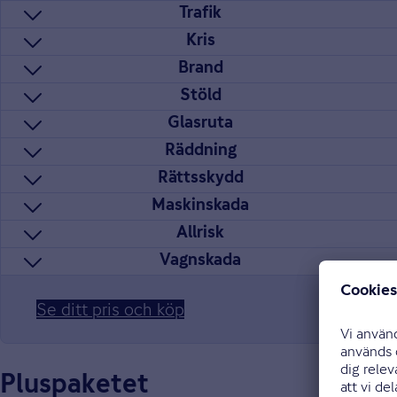
Det här täcker våra bilförsäkringar
Trafik
Kris
Brand
Stöld
Glasruta
Räddning
Rättsskydd
Maskinskada
Allrisk
Vagnskada
Se ditt pris och köp
Pluspaketet