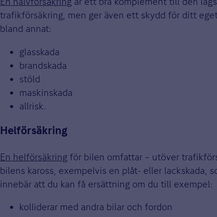
En halvförsäkring
är ett bra komplement till den lags
trafikförsäkring, men ger även ett skydd för ditt eg
bland annat:
glasskada
brandskada
stöld
maskinskada
allrisk.
Helförsäkring
En helförsäkring
för bilen omfattar – utöver trafikf
bilens kaross, exempelvis en plåt- eller lackskada, s
innebär att du kan få ersättning om du till exempel:
kolliderar med andra bilar och fordon