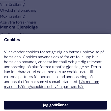
Villaförsäkring
Olycksfallsförsäkring
MC-försäkring
Alla våra försäkringar
Mer om Gjensidige
Om Gjensidige
Jobba hos oss
Hållbarhet
Press och media
Investor relations
Samarbetspartners
0771-326 326
Bli uppringd
Skriv till oss
Instagram
Facebook
Ändra cookieinställningar