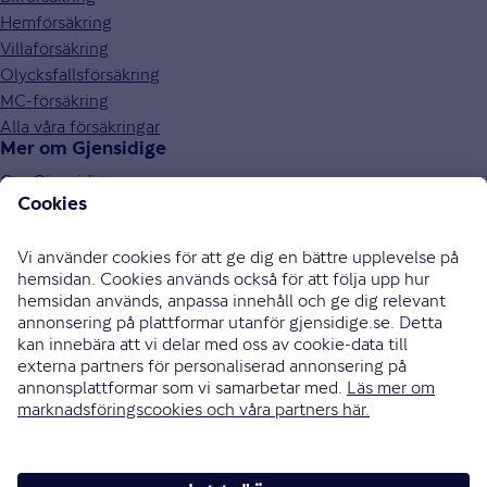
Hemförsäkring
Villaförsäkring
Olycksfallsförsäkring
MC-försäkring
Alla våra försäkringar
Mer om Gjensidige
Om Gjensidige
Jobba hos oss
Hållbarhet
Press och media
Investor relations
Samarbetspartners
0771-326 326
Bli uppringd
Skriv till oss
Instagram
Facebook