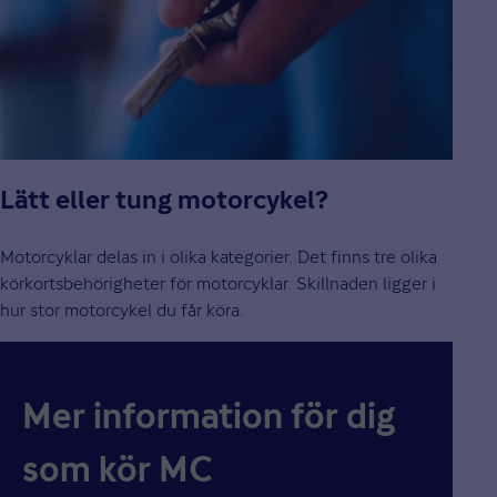
Lätt eller tung motorcykel?
Motorcyklar delas in i olika kategorier. Det finns tre olika
körkortsbehörigheter för motorcyklar. Skillnaden ligger i
hur stor motorcykel du får köra.
Mer information för dig
som kör MC