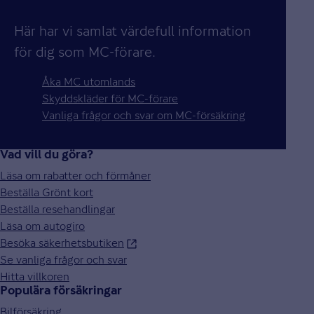
Här har vi samlat värdefull information
för dig som MC-förare.
Åka MC utomlands
Skyddskläder för MC-förare
Vanliga frågor och svar om MC-försäkring
Vad vill du göra?
Läsa om rabatter och förmåner
Beställa Grönt kort
Beställa resehandlingar
Läsa om autogiro
Besöka säkerhetsbutiken
Se vanliga frågor och svar
Hitta villkoren
Populära försäkringar
Bilförsäkring