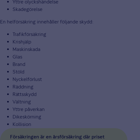
Yttre olyckshändelse
Skadegörelse
En helförsäkring innehåller följande skydd:
Trafikförsäkring
Krishjälp
Maskinskada
Glas
Brand
Stöld
Nyckelförlust
Räddning
Rättsskydd
Vältning
Yttre påverkan
Dikeskörning
Kollision
Försäkringen är en årsförsäkring där priset