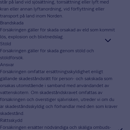
står på land vid sjösättning, torrsättning eller lyft med
kran eller annan lyftanordning, vid förflyttning eller
transport på land inom Norden.
Brandskada
Försäkringen gäller för skada orsakad av eld som kommit
lös, explosion och blixtnedslag.
Stöld
Försäkringen gäller för skada genom stöld och
stöldförsök.
Ansvar
Försäkringen omfattar ersättningsskyldighet enligt
gällande skadeståndsrätt för person- och sakskada som
orsakas utomstående i samband med användandet av
vattenskotern. Om skadeståndskravet omfattas av
försäkringen och överstiger självrisken, utreder vi om du
är skadeståndsskyldig och förhandlar med den som kräver
skadestånd.
Rättsskydd
Försäkringen ersätter nödvändiga och skäliga ombuds-