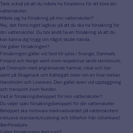
Tänk också på att du måste ha förarbevis för att köra din
vattenskoter.
Måste jag ha försäkring på min vattenskoter?
Nej, det finns inget lagkrav på att du ska ha försäkring för
din vattenskoter. Du bör ändå ha en försäkring så att du
kan känna dig trygg om något skulle hända.
Var gäller försäkringen?
Försäkringen gäller vid färd till sjöss i Sverige, Danmark,
Finland och Norge samt inom respektive lands territorium,
på Östersjön med angränsande hamnar, vikar och hav
samt på Skagerack och Kattegatt öster om en linje mellan
Hanstholm och Linesnes. Den gäller även vid uppläggning
och transport inom Norden.
Vad är försäkringsbeloppet för min vattenskoter?
Du väljer själv försäkringsbeloppet för din vattenskoter.
Beloppet ska motsvara marknadsvärdet på vattenskotern
inklusive standardutrustning och tillbehör från tillverkare/
återförsäljare.
Gäller försäkringen året runt?