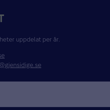
T
yheter uppdelat per år.
se
gjensidige.se