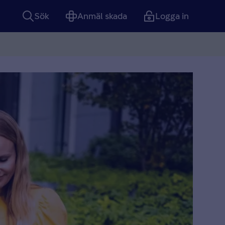
Sök
Anmäl skada
Logga in