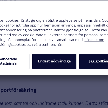
tagsförsäkring
dehanteringen integreras i det dagliga arbetet gen
r att minska skador. Ambitiösa krav ställs mot lever
orförsäkring
er och begagnat material i skadehanteringen. De utv
s mot leverantörer men uppföljningen kan bli tydligar
sportförsäkring
genom samtal och incitament till kunder. Detta stöt