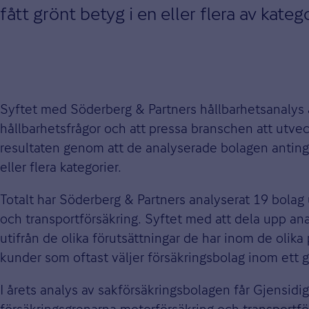
fått grönt betyg i en eller flera av katego
Syftet med Söderberg & Partners hållbarhetsanalys 
hållbarhetsfrågor och att pressa branschen att utveckl
resultaten genom att de analyserade bolagen antingen 
eller flera kategorier.
Totalt har Söderberg & Partners analyserat 19 bolag 
och transportförsäkring. Syftet med att dela upp anal
utifrån de olika förutsättningar de har inom de oli
kunder som oftast väljer försäkringsbolag inom ett 
I årets analys av sakförsäkringsbolagen får Gjensidi
försäkringsgrenarna motorförsäkring och transportfö