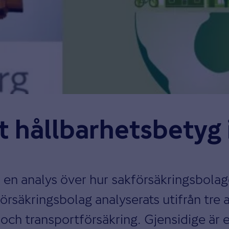
 hållbarhets­betyg i
n en analys över hur sakförsäkringsbola
försäkringsbolag analyserats utifrån tre 
 och transportförsäkring. Gjensidige är 