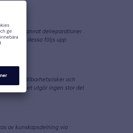
om bland annat delreparationer .
antörer och dessa följs upp
ärderar hållbarhetsrisker och
e. Hållbarhet utgör ingen stor del
tas av kunskapsdelning via