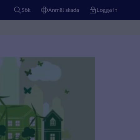
Sök
Anmäl skada
Logga in