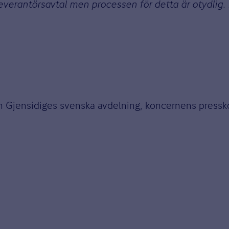
everantörsavtal men processen för detta är otydlig. 
ån Gjensidiges svenska avdelning, koncernens press