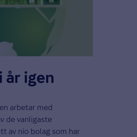
 år igen
gen arbetar med
av de vanligaste
ett av nio bolag som har