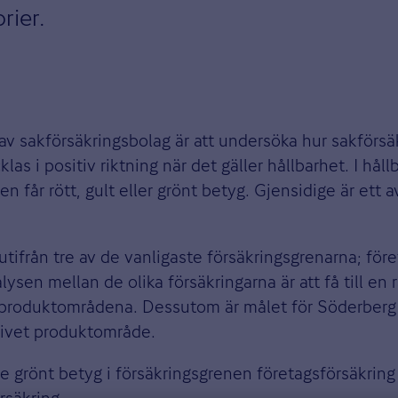
rier.
av sakförsäkringsbolag är att undersöka hur sakförs
as i positiv riktning när det gäller hållbarhet. I hål
får rött, gult eller grönt betyg. Gjensidige är ett a
utifrån tre av de vanligaste försäkringsgrenarna; för
ysen mellan de olika försäkringarna är att få till en
ka produktområdena. Dessutom är målet för Söderberg
givet produktområde.
ge grönt betyg i försäkringsgrenen företagsförsäkring
rsäkring.