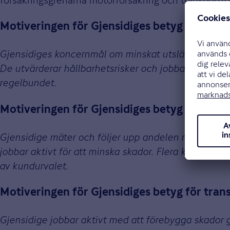
Motiveringen för Gjensidiges betyg för före
Gjensidiges koncernmål om minskat utsläpp från ska
De utvärderar hållbarhetsrisker och jobbar aktivt fö
regelbundet.
Motiveringen för Gjensidiges betyg för mot
Gjensidige mäter och följer upp andelen reparation
jobbar aktivt för att minska skador. Flera krav ställ
av kundurvalet.
Motiveringen för Gjensidiges betyg för tran
Gjensidige jobbar aktivt med att förebygga skador 