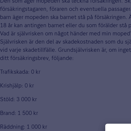
Den som äger mopeden ska teckna försäkringen. Sky
försäkringstagaren, föraren och eventuella passager
barn äger mopeden ska barnet stå på försäkringen. 
18 år kan antingen barnet eller du som förälder stå 
Vad är självrisken om något händer med min moped
Självrisken är den del av skadekostnaden som du själ
vid varje skadetillfälle. Grundsjälvrisken är, om inge
ditt försäkringsbrev, följande:
Trafikskada: 0 kr
Krishjälp: 0 kr
Stöld: 3 000 kr
Brand: 1 500 kr
Räddning: 1 000 kr