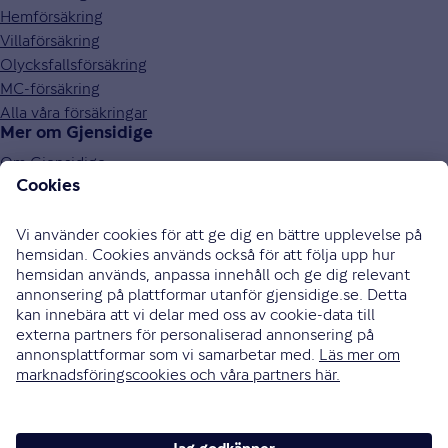
Hemförsäkring
Villaförsäkring
Olycksfallsförsäkring
MC-försäkring
Alla våra försäkringar
Mer om Gjensidige
Om Gjensidige
Jobba hos oss
Hållbarhet
Press och media
Investor relations
Samarbetspartners
0771-326 326
Bli uppringd
Skriv till oss
Instagram
Facebook