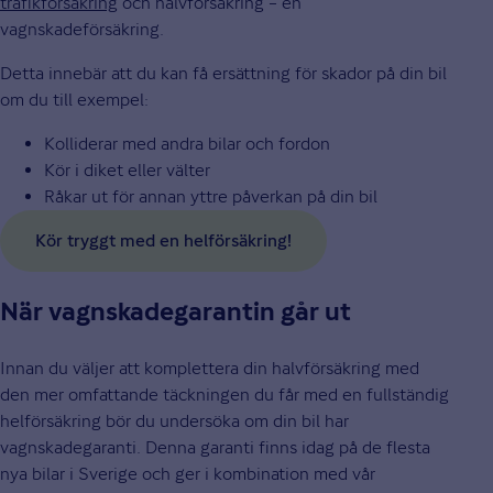
trafikförsäkring
och halvförsäkring – en
vagnskadeförsäkring.
Detta innebär att du kan få ersättning för skador på din bil
om du till exempel:
Kolliderar med andra bilar och fordon
Kör i diket eller välter
Råkar ut för annan yttre påverkan på din bil
Kör tryggt med en helförsäkring!
När vagnskadegarantin går ut
Innan du väljer att komplettera din halvförsäkring med
den mer omfattande täckningen du får med en fullständig
helförsäkring bör du undersöka om din bil har
vagnskadegaranti. Denna garanti finns idag på de flesta
nya bilar i Sverige och ger i kombination med vår