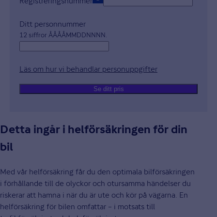
Registreringsnummer
Ditt personnummer
12 siffror ÅÅÅÅMMDDNNNN.
Läs om hur vi behandlar personuppgifter
Öppnas i nytt fön
Se ditt pris
Detta ingår i helförsäkringen för din
bil
Med vår helförsäkring får du den optimala bilförsäkringen
i förhållande till de olyckor och otursamma händelser du
riskerar att hamna i när du är ute och kör på vägarna. En
helförsäkring för bilen omfattar – i motsats till