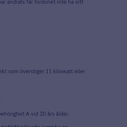
r ändrats får fordonet inte ha sitt
ekt som överstiger 11 kilowatt eller
.
ehörighet A vid 20 års ålder.
h
trafikförsäkrade
samt ha en