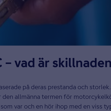
 – vad är skillnade
baserade på deras prestanda och storlek. 
 är den allmänna termen för motorcykelk
r, som var och en hör ihop med en viss t