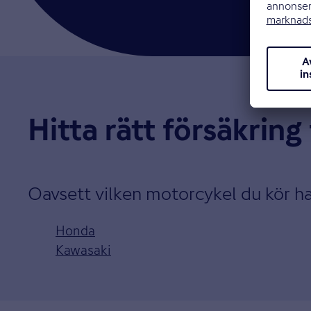
Hitta rätt försäkring
Oavsett vilken motorcykel du kör har
Honda
Kawasaki