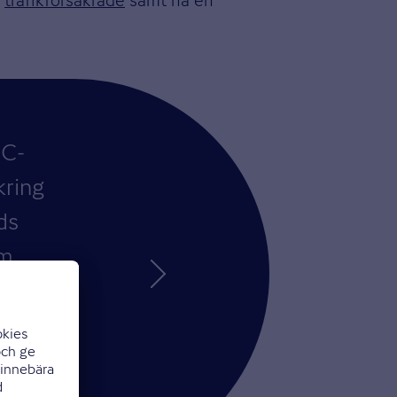
MC-
kring
ds
m
am –
l av
idige
kring.