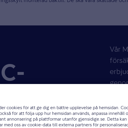
Vår 
försä
MC-
erbju
geno
g
Vars
en de
Gjens
Försä