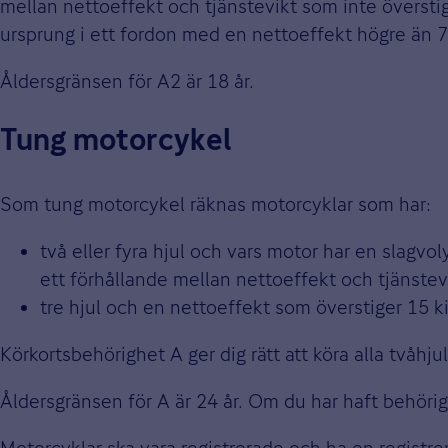
mellan nettoeffekt och tjänstevikt som inte överstig
ursprung i ett fordon med en nettoeffekt högre än 
Åldersgränsen för A2 är 18 år.
Tung motorcykel
Som tung motorcykel räknas motorcyklar som har:
två eller fyra hjul och vars motor har en slagv
ett förhållande mellan nettoeffekt och tjänstev
tre hjul och en nettoeffekt som överstiger 15 k
Körkortsbehörighet A ger dig rätt att köra alla tvåhj
Åldersgränsen för A är 24 år. Om du har haft behörig
Motorcyklar ska vara registrerade och ha en registre