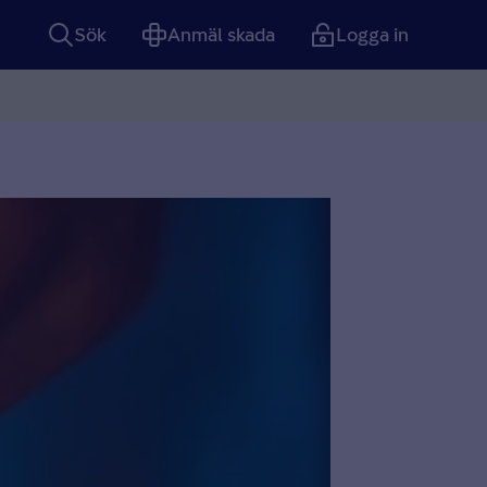
Sök
Anmäl skada
Logga in