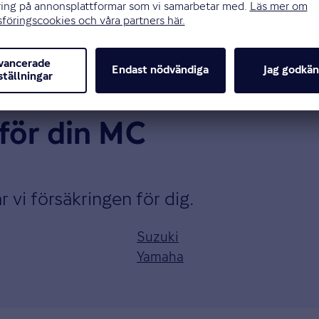
 för din MC
 vi försäkringen för dig.
Suzuki
Yamaha