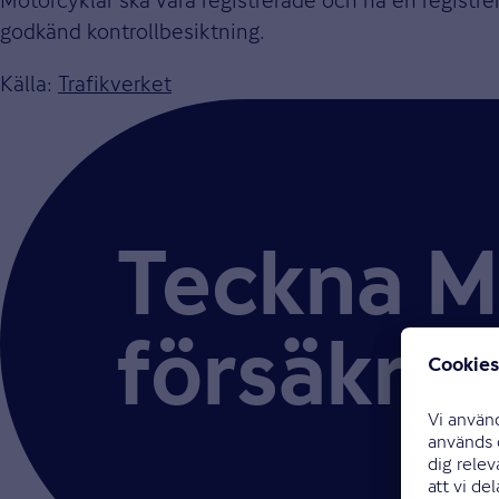
godkänd kontrollbesiktning.
Källa:
Trafikverket
Teckna 
försäkrin