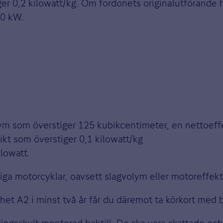
er 0,2 kilowatt/kg. Om fordonets originalutförande ha
70 kW.
olym som överstiger 125 kubikcentimeter, en nettoeff
ikt som överstiger 0,1 kilowatt/kg
ilowatt.
uliga motorcyklar, oavsett slagvolym eller motoreffekt
het A2 i minst två år får du däremot ta körkort med b
ringsskylt monterad baktill. De ska vara skattade oc