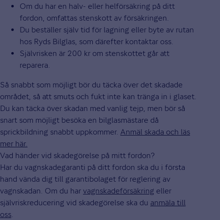
Om du har en halv- eller helförsäkring på ditt
fordon, omfattas stenskott av försäkringen.
Du beställer själv tid för lagning eller byte av rutan
hos Ryds Bilglas, som därefter kontaktar oss.
Självrisken är 200 kr om stenskottet går att
reparera.
Så snabbt som möjligt bör du täcka över det skadade
området, så att smuts och fukt inte kan tränga in i glaset.
Du kan täcka över skadan med vanlig tejp, men bör så
snart som möjligt besöka en bilglasmästare då
sprickbildning snabbt uppkommer.
Anmäl skada och läs
mer här
.
Vad händer vid skadegörelse på mitt fordon?
Har du vagnskadegaranti på ditt fordon ska du i första
hand vända dig till garantibolaget för reglering av
vagnskadan. Om du har
vagnskadeförsäkring
eller
självriskreducering vid skadegörelse ska du
anmäla till
oss
.