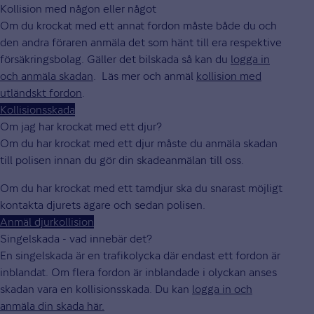
Kollision med någon eller något
Om du krockat med ett annat fordon måste både du och
den andra föraren anmäla det som hänt till era respektive
försäkringsbolag. Gäller det bilskada så kan du
logga in
och anmäla skadan
. Läs mer och anmäl
kollision med
utländskt fordon
.
Kollisionsskada
Om jag har krockat med ett djur?
Om du har krockat med ett djur måste du anmäla skadan
till polisen innan du gör din skadeanmälan till oss.
Om du har krockat med ett tamdjur ska du snarast möjligt
kontakta djurets ägare och sedan polisen.
Anmäl djurkollision
Singelskada - vad innebär det?
En singelskada är en trafikolycka där endast ett fordon är
inblandat. Om flera fordon är inblandade i olyckan anses
skadan vara en kollisionsskada. Du kan
logga in och
anmäla din skada här.