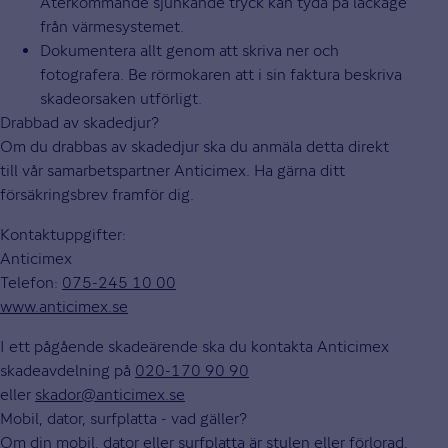
Återkommande sjunkande tryck kan tyda på läckage
från värmesystemet.
Dokumentera allt genom att skriva ner och
fotografera. Be rörmokaren att i sin faktura beskriva
skadeorsaken utförligt.
Drabbad av skadedjur?
Om du drabbas av skadedjur ska du anmäla detta direkt
till vår samarbetspartner Anticimex. Ha gärna ditt
försäkringsbrev framför dig.
Kontaktuppgifter:
Anticimex
Telefon:
075-245 10 00
www.anticimex.se
I ett pågående skadeärende ska du kontakta Anticimex
skadeavdelning på
020-170 90 90
eller
skador@anticimex.se
Mobil, dator, surfplatta - vad gäller?
Om din mobil, dator eller surfplatta är stulen eller förlorad,