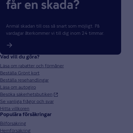
får en skada?
Anmäl skadan till oss så snart som möjligt. På
vardagar återkommer vi till dig inom 24 timmar.
Vad vill du göra?
Läsa om rabatter och förmåner
Beställa Grönt kort
Beställa resehandlingar
Läsa om autogiro
Besöka säkerhetsbutiken
Se vanliga frågor och svar
Hitta villkoren
Populära försäkringar
Bilförsäkring
Hemförsäkring