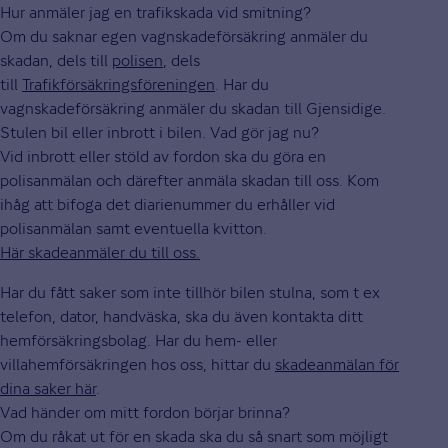
Hur anmäler jag en trafikskada vid smitning?
Om du saknar egen vagnskadeförsäkring anmäler du
skadan, dels till
polisen
, dels
till
Trafikförsäkringsföreningen
. Har du
vagnskadeförsäkring anmäler du skadan till Gjensidige.
Stulen bil eller inbrott i bilen. Vad gör jag nu?
Vid inbrott eller stöld av fordon ska du göra en
polisanmälan och därefter anmäla skadan till oss. Kom
ihåg att bifoga det diarienummer du erhåller vid
polisanmälan samt eventuella kvitton.
Här skadeanmäler du till oss.
Har du fått saker som inte tillhör bilen stulna, som t ex
telefon, dator, handväska, ska du även kontakta ditt
hemförsäkringsbolag. Har du hem- eller
villahemförsäkringen hos oss, hittar du
skadeanmälan för
dina saker här
.
Vad händer om mitt fordon börjar brinna?
Om du råkat ut för en skada ska du så snart som möjligt