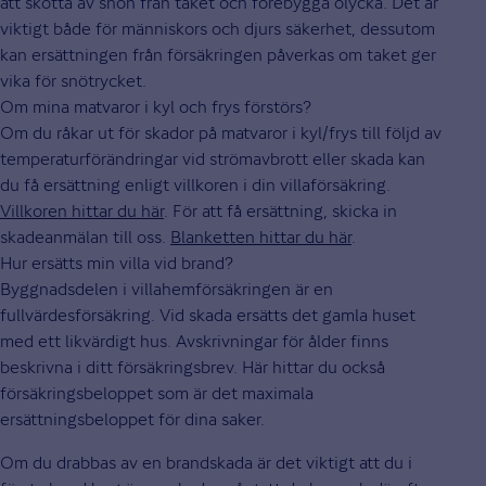
att skotta av snön från taket och förebygga olycka. Det är
viktigt både för människors och djurs säkerhet, dessutom
kan ersättningen från försäkringen påverkas om taket ger
vika för snötrycket.
Om mina matvaror i kyl och frys förstörs?
Om du råkar ut för skador på matvaror i kyl/frys till följd av
temperaturförändringar vid strömavbrott eller skada kan
du få ersättning enligt villkoren i din villaförsäkring.
Villkoren hittar du här
. För att få ersättning, skicka in
skadeanmälan till oss.
Blanketten hittar du här
.
Hur ersätts min villa vid brand?
Byggnadsdelen i villahemförsäkringen är en
fullvärdesförsäkring. Vid skada ersätts det gamla huset
med ett likvärdigt hus. Avskrivningar för ålder finns
beskrivna i ditt försäkringsbrev. Här hittar du också
försäkringsbeloppet som är det maximala
ersättningsbeloppet för dina saker.
Om du drabbas av en brandskada är det viktigt att du i