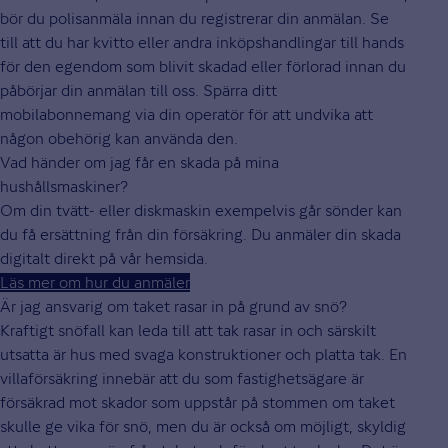
bör du polisanmäla innan du registrerar din anmälan. Se
till att du har kvitto eller andra inköpshandlingar till hands
för den egendom som blivit skadad eller förlorad innan du
påbörjar din anmälan till oss. Spärra ditt
mobilabonnemang via din operatör för att undvika att
någon obehörig kan använda den.
Vad händer om jag får en skada på mina
hushållsmaskiner?
Om din tvätt- eller diskmaskin exempelvis går sönder kan
du få ersättning från din försäkring. Du anmäler din skada
digitalt direkt på vår hemsida.
Läs mer om hur du anmäler
Är jag ansvarig om taket rasar in på grund av snö?
Kraftigt snöfall kan leda till att tak rasar in och särskilt
utsatta är hus med svaga konstruktioner och platta tak. En
villaförsäkring innebär att du som fastighetsägare är
försäkrad mot skador som uppstår på stommen om taket
skulle ge vika för snö, men du är också om möjligt, skyldig