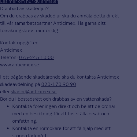
Läs mer om hur du anmäler
Drabbad av skadedjur?
Om du drabbas av skadedjur ska du anmäla detta direkt
till vår samarbetspartner Anticimex. Ha gärna ditt
försäkringsbrev framför dig.
Kontaktuppgifter:
Anticimex
Telefon:
075-245 10 00
www.anticimex.se
I ett pågående skadeärende ska du kontakta Anticimex
skadeavdelning på
020-170 90 90
eller
skador@anticimex.se
Bor du i bostadsrätt och drabbas av en vattenskada?
Kontakta föreningen direkt och be att de ordnar
med en besiktning för att fastställa orsak och
omfattning.
Kontakta en rörmokare för att få hjälp med att
stoppa läckaget.