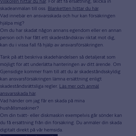
Villkoren hittar du här
. För att få ersättning, skicka in
skadeanmälan till oss.
Blanketten hittar du här
.
Vad innebär en ansvarsskada och hur kan försäkringen
hjälpa mig?
Om du har skadat någon annans egendom eller en annan
person och har fått ett skadeståndskrav riktat mot dig,
kan du i vissa fall få hjälp av ansvarsförsäkringen.
Tänk på att beskriva skadehändelsen så detaljerat som
möjligt för att underlätta hanteringen av ditt ärende. Om
Gjensidige kommer fram till att du är skadeståndsskyldig
kan ansvarsförsäkringen lämna ersättning enligt
skadeståndsrättsliga regler.
Läs mer och anmäl
ansvarsskada här
.
Vad händer om jag får en skada på mina
hushållsmaskiner?
Om din tvätt- eller diskmaskin exempelvis går sönder kan
du få ersättning från din försäkring. Du anmäler din skada
digitalt direkt på vår hemsida.