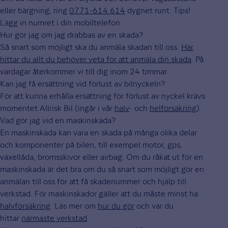
eller bärgning, ring
0771-614 614
dygnet runt. Tips!
Lägg in numret i din mobiltelefon.
Hur gör jag om jag drabbas av en skada?
Så snart som möjligt ska du anmäla skadan till oss.
Här
hittar du allt du behöver veta för att anmäla din skada
. På
vardagar återkommer vi till dig inom 24 timmar.
Kan jag få ersättning vid förlust av bilnyckeln?
För att kunna erhålla ersättning för förlust av nyckel krävs
momentet Allrisk Bil (ingår i vår
halv
- och
helförsäkring
).
Vad gör jag vid en maskinskada?
En maskinskada kan vara en skada på många olika delar
och komponenter på bilen, till exempel motor, gps,
växellåda, bromsskivor eller airbag. Om du råkat ut för en
maskinskada är det bra om du så snart som möjligt gör en
anmälan till oss för att få skadenummer och hjälp till
verkstad. För maskinskador gäller att du måste minst ha
halvförsäkring
. Läs mer om
hur du gör
och var du
hittar
närmaste verkstad
.