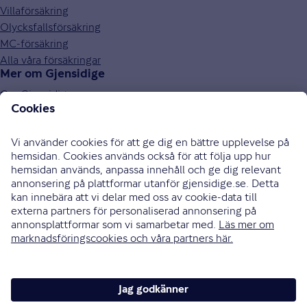
Villaförsäkring
Olycksfallsförsäkring
MC-försäkring
Alla våra försäkringar
Mer om Gjensidige
Om Gjensidige
Jobba hos oss
Hållbarhet
Press och media
Investor relations
Samarbetspartners
0771-326 326
Bli uppringd
Skriv till oss
Instagram
Facebook
Ändra cookieinställningar