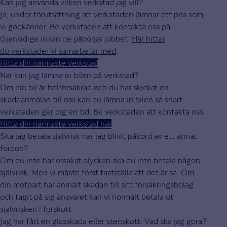
Kan jag använda vilken verkstad jag vill?
Ja, under förutsättning att verkstaden lämnar ett pris som
vi godkänner. Be verkstaden att kontakta oss på
Gjensidige innan de påbörjar jobbet.
Här hittar
du verkstäder vi samarbetar med
.
Hitta din närmaste verkstad
När kan jag lämna in bilen på verkstad?
Om din bil är helförsäkrad och du har skickat en
skadeanmälan till oss kan du lämna in bilen så snart
verkstaden ger dig en tid. Be verkstaden att kontakta oss.
Hitta din närmaste verkstad här
Ska jag betala självrisk när jag blivit påkörd av ett annat
fordon?
Om du inte har orsakat olyckan ska du inte betala någon
självrisk. Men vi måste först fastställa att det är så. Om
din motpart har anmält skadan till sitt försäkringsbolag
och tagit på sig ansvaret kan vi normalt betala ut
självrisken i förskott.
Jag har fått en glasskada eller stenskott. Vad ska jag göra?