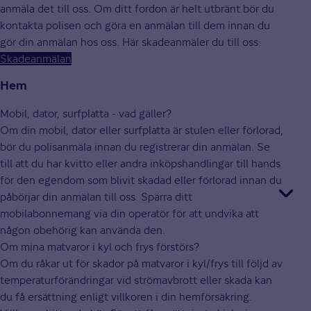
anmäla det till oss. Om ditt fordon är helt utbränt bör du
kontakta polisen och göra en anmälan till dem innan du
gör din anmälan hos oss. Här skadeanmäler du till oss:
Skadeanmälan
Hem
Mobil, dator, surfplatta - vad gäller?
Om din mobil, dator eller surfplatta är stulen eller förlorad,
bör du polisanmäla innan du registrerar din anmälan. Se
till att du har kvitto eller andra inköpshandlingar till hands
för den egendom som blivit skadad eller förlorad innan du
påbörjar din anmälan till oss. Spärra ditt
mobilabonnemang via din operatör för att undvika att
någon obehörig kan använda den.
Om mina matvaror i kyl och frys förstörs?
Om du råkar ut för skador på matvaror i kyl/frys till följd av
temperaturförändringar vid strömavbrott eller skada kan
du få ersättning enligt villkoren i din hemförsäkring.