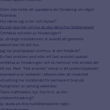
Glöm inte heller att uppdatera din försäkring om något
förändras.
Hur räknar jag ut bo- och biytan?
Du kan läsa mer om hur du ska räkna hos Skatteverket!
Omfattas solceller av försäkringen?
Ja, så länge installationen är avsedd att generera
elektricitet till ditt hus.
Jag har pool/spabad utomhus, är det försäkrat?
En fast ansluten pool eller ett fast anslutet spabad
omfattas av försäkringen och du behöver inte anmäla det
till oss. Med ”fast anslutet” menar vi att poolen/spabadet
exempelvis är nedsänkt i altanen eller att maskinell
utrustning har installerats för permanent bruk på
fastigheten av behörig elektriker.
Täcks tvättmaskin, kyl, frys m.m. av min
villahemförsäkring?
Ja, skada på dina hushållsmaskiner ingår i
villaförsäkringen.