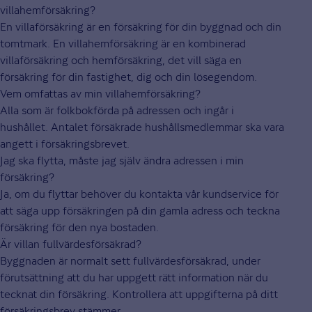
villahemförsäkring?
En villaförsäkring är en försäkring för din byggnad och din
tomtmark. En villahemförsäkring är en kombinerad
villaförsäkring och hemförsäkring, det vill säga en
försäkring för din fastighet, dig och din lösegendom.
Vem omfattas av min villahemförsäkring?
Alla som är folkbokförda på adressen och ingår i
hushållet. Antalet försäkrade hushållsmedlemmar ska vara
angett i försäkringsbrevet.
Jag ska flytta, måste jag själv ändra adressen i min
försäkring?
Ja, om du flyttar behöver du kontakta vår kundservice för
att säga upp försäkringen på din gamla adress och teckna
försäkring för den nya bostaden.
Är villan fullvärdesförsäkrad?
Byggnaden är normalt sett fullvärdesförsäkrad, under
förutsättning att du har uppgett rätt information när du
tecknat din försäkring. Kontrollera att uppgifterna på ditt
försäkringsbrev stämmer.