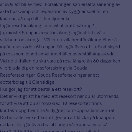
är svår att bli av med. Försäkringen kan ersätta sanering av
äkta hussvamp och reparation av byggnadsdel till en
kostnad på upp till 1,5 miljoner kr.
Ingår reseförsäkring i min villahemförsäkring?
Ja, minst 45 dagars reseförsäkring ingår alltid i våra
villahemförsäkringar. Väljer du villahemförsäkring Plus så
ingår reseskydd i 60 dagar. Då ingår även ett utökat skydd
på resa som bland annat innehåller avbeställningsskydd.
Vid de tillfällen du ska vara på resa längre än 60 dagar kan
vi erbjuda dig en reseförsäkring via
Gouda
Reseförsäkringar
. Gouda Reseförsäkringar är ett
dotterbolag till Gjensidige.
Hur gör jag för att beställa ett resekort?
Det är viktigt att ha med ett resekort när du är utomlands,
för att visa att du är försäkrad. På resekortet finns
kontaktuppgifter till vår dygnet runt-öppna larmcentral.
Du beställer enkelt kortet genom att klicka på knappen
nedan. Det går även bra att ringa vår kundservice på
0771-326 326, så skickar vi ett resekort till dig.