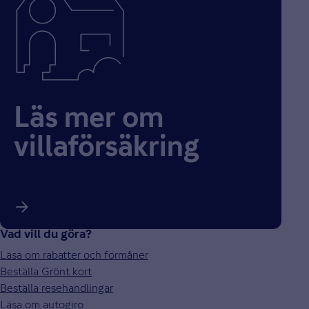
Läs mer om
villaförsäkring
Vad vill du göra?
Läsa om rabatter och förmåner
Beställa Grönt kort
Beställa resehandlingar
Läsa om autogiro