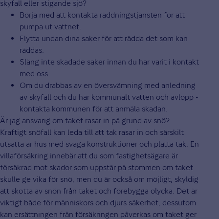
skyfall eller stigande sjö?
Börja med att kontakta räddningstjänsten för att
pumpa ut vattnet.
Flytta undan dina saker för att rädda det som kan
räddas.
Släng inte skadade saker innan du har varit i kontakt
med oss.
Om du drabbas av en översvämning med anledning
av skyfall och du har kommunalt vatten och avlopp -
kontakta kommunen för att anmäla skadan.
Är jag ansvarig om taket rasar in på grund av snö?
Kraftigt snöfall kan leda till att tak rasar in och särskilt
utsatta är hus med svaga konstruktioner och platta tak. En
villaförsäkring innebär att du som fastighetsägare är
försäkrad mot skador som uppstår på stommen om taket
skulle ge vika för snö, men du är också om möjligt, skyldig
att skotta av snön från taket och förebygga olycka. Det är
viktigt både för människors och djurs säkerhet, dessutom
kan ersättningen från försäkringen påverkas om taket ger