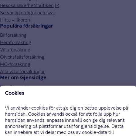
Besöka säkerhetsbutiken
Se vanliga frågor och svar
Hitta villkoren
Populära försäkringar
Bilförsäkring
Hemförsäkring
Villaförsäkring
Olycksfallsförsäkring
MC-försäkring
Alla våra försäkringar
Mer om Gjensidige
Om Gjensidige
Jobba hos oss
Hållbarhet
Press och media
Investor relations
Samarbetspartners
0771-326 326