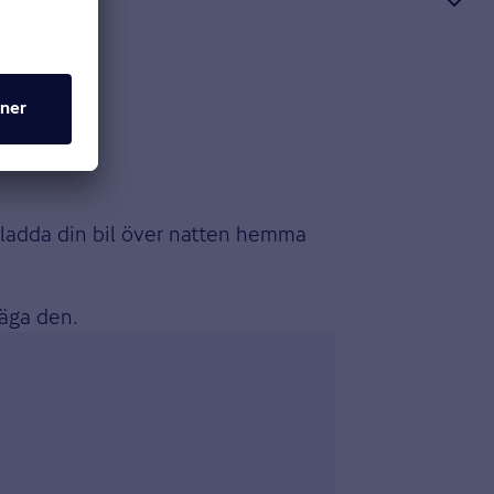
an ladda din bil över natten hemma
 äga den.