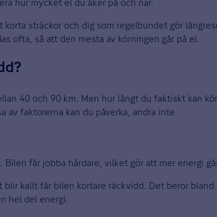
llera hur mycket el du åker på och när.
korta sträckor och dig som regelbundet gör långresor
as ofta, så att den mesta av körningen går på el.
idd?
llan 40 och 90 km. Men hur långt du faktiskt kan köra
ssa av faktorerna kan du påverka, andra inte.
Bilen får jobba hårdare, vilket gör att mer energi går
ir kallt får bilen kortare räckvidd. Det beror bland 
n hel del energi.