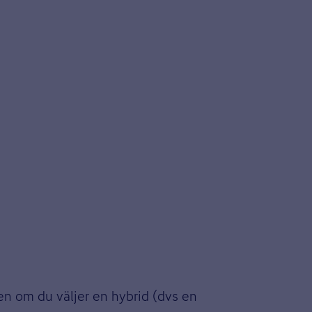
samma sätt som en elbil, men
sbara batteriet är slut tar
ven om du väljer en hybrid (dvs en