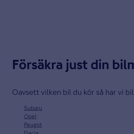
Försäkra just din bi
Oavsett vilken bil du kör så har vi bi
Subaru
Opel
Peugot
Dacia