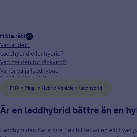
Hitta rätt
Vad är en laddhybrid?
Vad är det?
Laddhybrid eller hybrid?
En laddhybrid eller plug-in hybrid drivs av både en
Vad har den för räckvidd?
förbränningsmotorn gör att du inte behöver bekymra d
Varför välja laddhybrid
bensinmotorn vid.
PHV = Plug-in Hybrid Vehicle = laddhybrid
Är en laddhybrid bättre än en hy
Laddhybriden har större flexibilitet än en elbil vad 