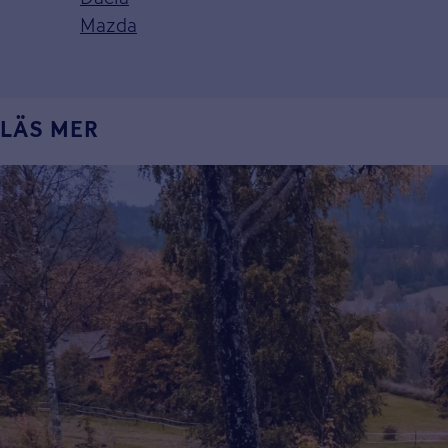
Mazda
LÄS MER