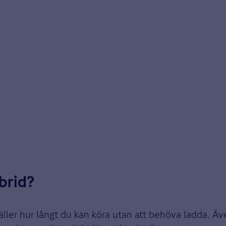
 elmotor och en förbränningsmotor. Bilen laddas på 
ig om bilens totala räckvidd. När elen i det laddning
brid?
gäller hur långt du kan köra utan att behöva ladda. Ä