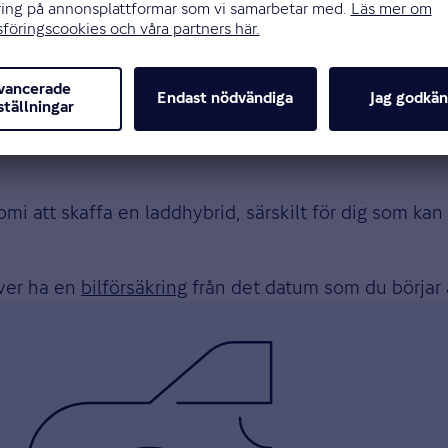
onomi att skaffa en laddhybrid, särskilt för dig som k
över ha en
bilförsäkring
från det datum som du börjar