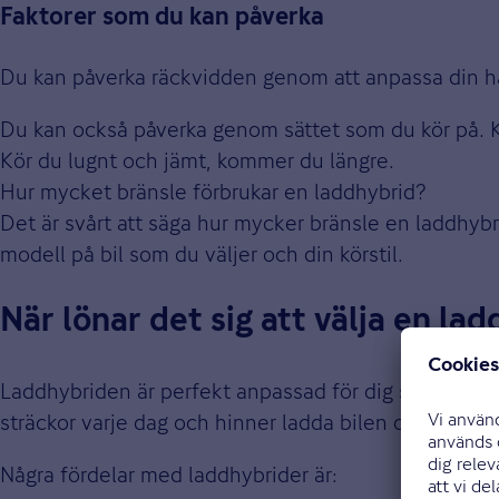
Faktorer som du kan påverka
Du kan påverka räckvidden genom att anpassa din has
Du kan också påverka genom sättet som du kör på. Kör
Kör du lugnt och jämt, kommer du längre.
Hur mycket bränsle förbrukar en laddhybrid?
Det är svårt att säga hur mycker bränsle en laddhybr
modell på bil som du väljer och din körstil.
När lönar det sig att välja en la
Laddhybriden är perfekt anpassad för dig som pendlar
sträckor varje dag och hinner ladda bilen ofta passa
Några fördelar med laddhybrider är: