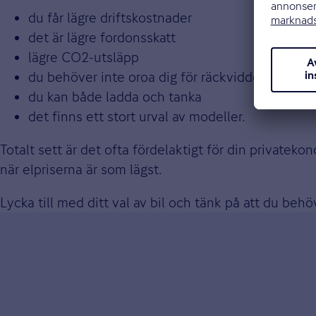
du får lägre driftskostnader
det är lägre fordonsskatt
lägre CO2-utsläpp
du behöver inte oroa dig för räckvidden
du kan både ladda och tanka
det finns ett stort urval av modeller.
Totalt sett är det ofta fördelaktigt för din privatek
när elpriserna är som lägst.
Lycka till med ditt val av bil och tänk på att du beh