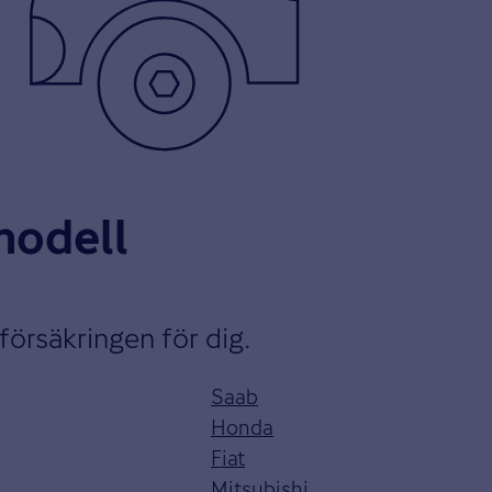
lmodell
lförsäkringen för dig.
Saab
Honda
Fiat
Mitsubishi