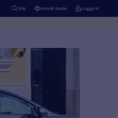
Sök
Anmäl skada
Logga in