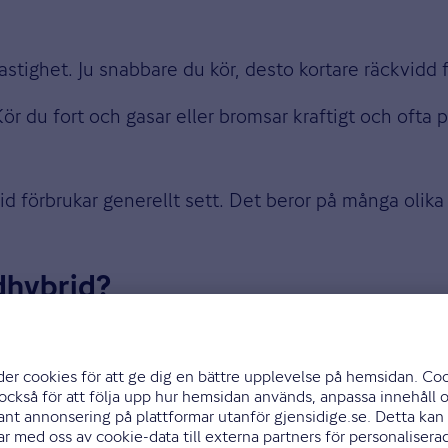
tighet. Ju snabbare du kör, desto kortare räckvidd f
 du fort och gasar eller bromsar kraftigt och ofta p
id förbrukar generellt sett. Det beror på många olik
ddhybrid?
 kortare sträckor i vardagen men samtidigt vill kunn
r den utmärkt.