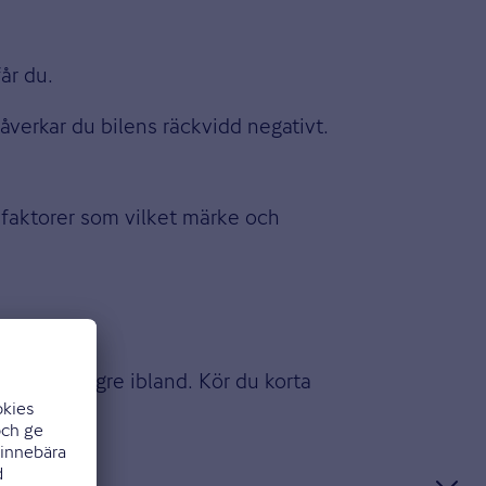
år du.
åverkar du bilens räckvidd negativt.
a faktorer som vilket märke och
a resa längre ibland. Kör du korta