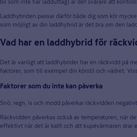
bil som inte har ladduttag) är det svårare att kontro
Laddhybriden passar därför både dig som kör mycket 
som möjligt av din laddhybrid är det bra om den ladd
Vad har en laddhybrid för räckv
Det är vanligt att laddhybrider har en räckvidd på me
faktorer, som till exempel din körstil och vädret. Vi
Faktorer som du inte kan påverka
Snö, regn, is och modd påverkar räckvidden negativt. 
Räckvidden påverkas också av temperaturen, när det bl
effektivt när det är kallt och att kupévärmaren drar e