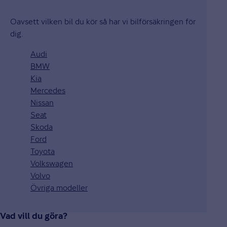
Oavsett vilken bil du kör så har vi bilförsäkringen för
dig.
Audi
BMW
Kia
Mercedes
Nissan
Seat
Skoda
Ford
Toyota
Volkswagen
Volvo
Övriga modeller
Vad vill du göra?