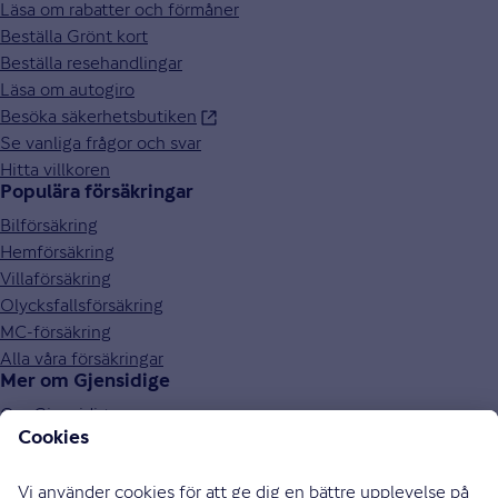
Läsa om rabatter och förmåner
Beställa Grönt kort
Beställa resehandlingar
Läsa om autogiro
Besöka säkerhetsbutiken
Se vanliga frågor och svar
Hitta villkoren
Populära försäkringar
Bilförsäkring
Hemförsäkring
Villaförsäkring
Olycksfallsförsäkring
MC-försäkring
Alla våra försäkringar
Mer om Gjensidige
Om Gjensidige
Jobba hos oss
Hållbarhet
Press och media