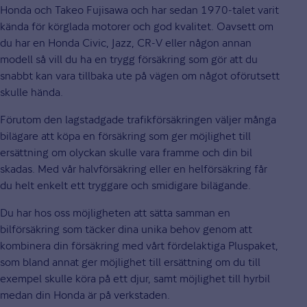
Honda och Takeo Fujisawa och har sedan 1970-talet varit
kända för körglada motorer och god kvalitet. Oavsett om
du har en Honda Civic, Jazz, CR-V eller någon annan
modell så vill du ha en trygg försäkring som gör att du
snabbt kan vara tillbaka ute på vägen om något oförutsett
skulle hända.
Förutom den lagstadgade trafikförsäkringen väljer många
bilägare att köpa en försäkring som ger möjlighet till
ersättning om olyckan skulle vara framme och din bil
skadas. Med vår halvförsäkring eller en helförsäkring får
du helt enkelt ett tryggare och smidigare bilägande.
Du har hos oss möjligheten att sätta samman en
bilförsäkring som täcker dina unika behov genom att
kombinera din försäkring med vårt fördelaktiga Pluspaket,
som bland annat ger möjlighet till ersättning om du till
exempel skulle köra på ett djur, samt möjlighet till hyrbil
medan din Honda är på verkstaden.