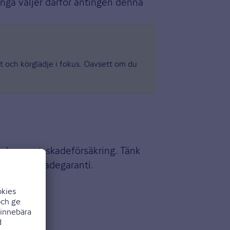
ånga väljer därför antingen denna
et och körglädje i fokus. Oavsett om du
med en vagnskadeförsäkring. Tänk
s av vagnskadegaranti.