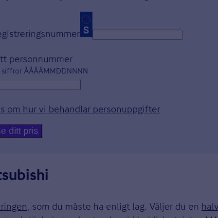
egistreringsnummer
itt personnummer
 siffror ÅÅÅÅMMDDNNNN.
s om hur vi behandlar personuppgifter
Öppnas i nytt
e ditt pris
tsubishi
kringen
, som du måste ha enligt lag. Väljer du en
hal