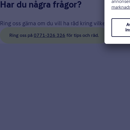
Har du några frågor?
Ring oss gärna om du vill ha råd kring vilken försäkri
Ring oss på
0771‑326 326
för tips och råd.