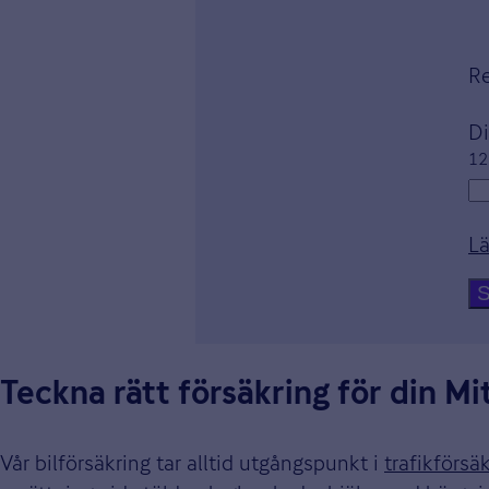
R
D
12
Lä
S
Teckna rätt försäkring för din Mi
Vår bilförsäkring tar alltid utgångspunkt i
trafikförsä