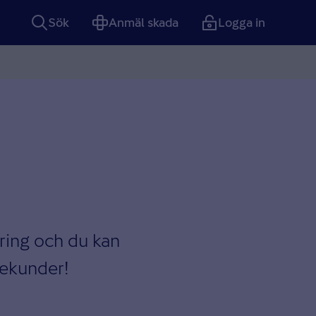
Sök
Anmäl skada
Logga in
kring och du kan
sekunder!