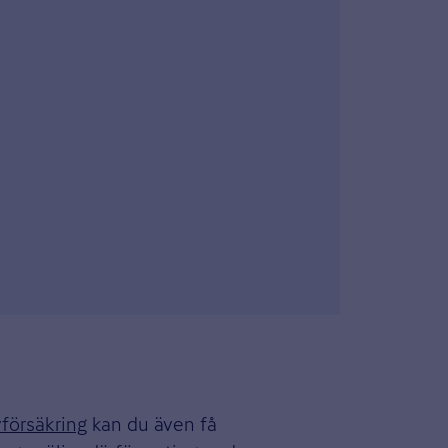
 fönster
vförsäkring
kan du även få