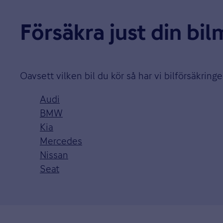
Försäkra just din bi
Oavsett vilken bil du kör så har vi bilförsäkringe
Audi
BMW
Kia
Mercedes
Nissan
Seat