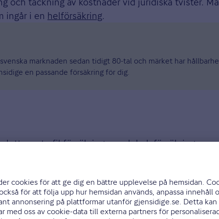
ng och täckning av kostnader vid juridiska tvister. M
m ingår i en
helförsäkring
.
den svenska marknaden sedan tidigt 80-tal och märket har hållbarh
nsidige en passande försäkring för dig.
pletteras trafikförsäkringen och halvförsäkringen 
 nya bilar som säljs idag, förmodligen redan omfatta
, och därefter kan en helförsäkring vara en bra idé.
anti!