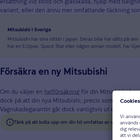
ersättning vid stöld och glasskada, hjälp med bärgni
variant, eller den ännu mer omfattande täckning so
Mitsubishi i Sverige
Mitsubishi har sina rötter i Japan. Deras bilar har sålts på 
har en Eclipse, Space Star eller någon annan modell, har Gje
Försäkra en ny Mitsubishi
Om du väljer en
helförsäkring
för din Mitsubishi kom
dock på att din nya Mitsubishi, precis som de flesta
Vagnskadegarantin går dock vanligtvis ut efter tre år
Tänk på att kolla upp om din bil omfattas av vagnskadegar