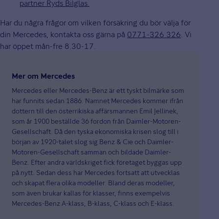
partner Ryds Bilglas.
Har du några frågor om vilken försäkring du bör välja för
din Mercedes, kontakta oss gärna på
0771-326 326
. Vi
har öppet mån-fre 8.30-17.
Mer om Mercedes
Mercedes eller Mercedes-Benz är ett tyskt bilmärke som
har funnits sedan 1886. Namnet Mercedes kommer ifrån
dottern till den österrikiska affärsmannen Emil Jellinek,
som år 1900 beställde 36 fordon från Daimler-Motoren-
Gesellschaft. Då den tyska ekonomiska krisen slog till i
början av 1920-talet slog sig Benz & Cie och Daimler-
Motoren-Gesellschaft samman och bildade Daimler-
Benz. Efter andra världskriget fick företaget byggas upp
på nytt. Sedan dess har Mercedes fortsatt att utvecklas
och skapat flera olika modeller. Bland deras modeller,
som även brukar kallas för klasser, finns exempelvis
Mercedes-Benz A-klass, B-klass, C-klass och E-klass.