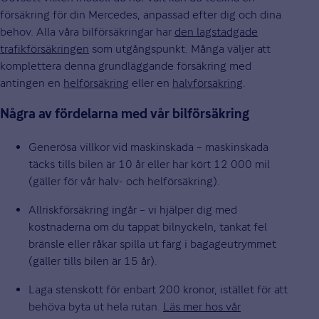
försäkring för din Mercedes, anpassad efter dig och dina
behov. Alla våra bilförsäkringar har
den lagstadgade
trafikförsäkringen
som utgångspunkt. Många väljer att
komplettera denna grundläggande försäkring med
antingen en
helförsäkring
eller en
halvförsäkring
.
Några av fördelarna med vår bilförsäkring
Generösa villkor vid maskinskada – maskinskada
täcks tills bilen är 10 år eller har kört 12 000 mil
(gäller för vår halv- och helförsäkring).
Allriskförsäkring ingår – vi hjälper dig med
kostnaderna om du tappat bilnyckeln, tankat fel
bränsle eller råkar spilla ut färg i bagageutrymmet
(gäller tills bilen är 15 år).
Laga stenskott för enbart 200 kronor, istället för att
behöva byta ut hela rutan.
Läs mer hos vår