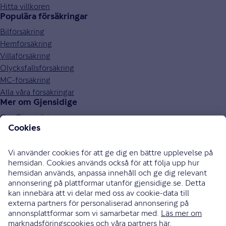
Hitta villkoren
Populära försäkringar
Bilförsäkring
Hemförsäkring
Villaförsäkring
Olycksfallsförsäkring
MC-försäkring
Alla våra försäkringar
Mer om Gjensidige
Om Gjensidige
Jobba hos oss
Hållbarhet
Press och media
Investor relations
Samarbetspartners
0771-326 326
Bli uppringd
Skriv till oss