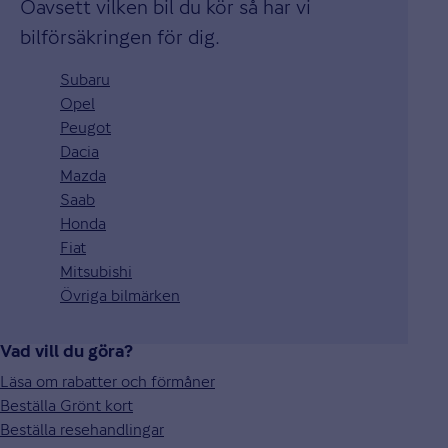
Oavsett vilken bil du kör så har vi
bilförsäkringen för dig.
Subaru
Opel
Peugot
Dacia
Mazda
Saab
Honda
Fiat
Mitsubishi
Övriga bilmärken
Vad vill du göra?
Läsa om rabatter och förmåner
Beställa Grönt kort
Beställa resehandlingar