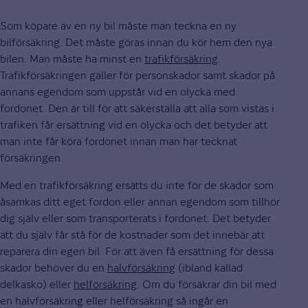
Som köpare av en ny bil måste man teckna en ny
bilförsäkring. Det måste göras innan du kör hem den nya
bilen. Man måste ha minst en
trafikförsäkring
.
Trafikförsäkringen gäller för personskador samt skador på
annans egendom som uppstår vid en olycka med
fordonet. Den är till för att säkerställa att alla som vistas i
trafiken får ersättning vid en olycka och det betyder att
man inte får köra fordonet innan man har tecknat
försäkringen.
Med en trafikförsäkring ersätts du inte för de skador som
åsamkas ditt eget fordon eller annan egendom som tillhör
dig själv eller som transporterats i fordonet. Det betyder
att du själv får stå för de kostnader som det innebär att
reparera din egen bil. För att även få ersättning för dessa
skador behöver du en
halvförsäkring
(ibland kallad
delkasko) eller
helförsäkring
. Om du försäkrar din bil med
en halvförsäkring eller helförsäkring så ingår en