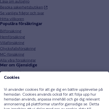
Läsa om autogiro
Besöka säkerhetsbutiken
Se vanliga frågor och svar
Hitta villkoren
Populära försäkringar
Bilförsäkring
Hemförsäkring
Villaförsäkring
Olycksfallsförsäkring
MC-försäkring
Alla våra försäkringar
Mer om Gjensidige
Om Gjensidige
Jobba hos oss
Hållbarhet
Press och media
Investor relations
Samarbetspartners
0771-326 326