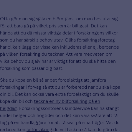
Ofta gör man sig själv en björntjänst om man beslutar sig
för att bara gå på vilket pris som är billigast. Det kan
hända att du då missar viktiga delar i försäkringens villkor
som du har särskilt behov utav. Olika försäkringsföretag
har olika tillägg där vissa kan inkluderas eller ej, beroende
på vilken försäkring du tecknar. Att vara medveten om
vilka behov du själv har är viktigt för att du ska hitta den
försäkring som passar dig bäst.
Ska du köpa en bil så är det fördelaktigt att
jämföra
försäkringar
i förväg så att du är förberedd när du ska köpa
din bil. Det kan också vara extra fördelaktigt om du skulle
köpa din bil och
teckna en ny bilförsäkring på en
helgdag
. Försäkringskontorens kundservice kan ha stängt
under helger och högtider och det kan vara svårare att få
tag på en handläggare för att få svar på sina frågor. Vet du
redan vilken
bilförsäkring
du vill teckna så kan du göra det