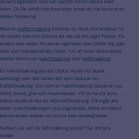
annans egendom som kan uppstå vid en olycka med
bilen. Du får alltså inte köra bilen innan du har tecknat en
sådan försäkring.
Med en
trafikförsäkring
kommer du dock inte ersättas för
de skador som kan komma att ske på ditt eget fordon. Du
ersätts inte heller för annan egendom som tillhör dig själv
eller som transporterats i bilen. För att även täcka dessa
skador behövs en
halvförsäkring
eller
helförsäkring
.
En halvförsäkring ger ett utökat skydd vid skada,
samtidigt som det täcker allt som täcks av en
trafikförsäkring. Det som en halvförsäkring täcker är t.ex.
stöld, brand, glas och maskinskada. Vill du ha ett ännu
bättre skydd så ska du välja helförsäkring. Då ingår alla
delar i halvförsäkringen plus vagnskada; alltså om bilens
kaross skulle skadas vid olycka eller skadegörelse.
Nyfiken på vad vår bilförsäkring kostar? Se ditt pris
nedan.