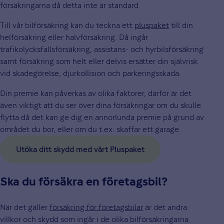
försäkringarna då detta inte är standard.
Till vår bilförsäkring kan du teckna ett
pluspaket
till din
helförsäkring eller halvförsäkring. Då ingår
trafikolycksfallsförsäkring, assistans- och hyrbilsförsäkring
samt försäkring som helt eller delvis ersätter din självrisk
vid skadegörelse, djurkollision och parkeringsskada.
Din premie kan påverkas av olika faktorer, därför är det
även viktigt att du ser över dina försäkringar om du skulle
flytta då det kan ge dig en annorlunda premie på grund av
området du bor, eller om du t.ex. skaffar ett garage.
Utöka ditt skydd med vårt Pluspaket
Ska du försäkra en företagsbil?
När det gäller
försäkring för företagsbilar
är det andra
villkor och skydd som ingår i de olika bilförsäkringarna.