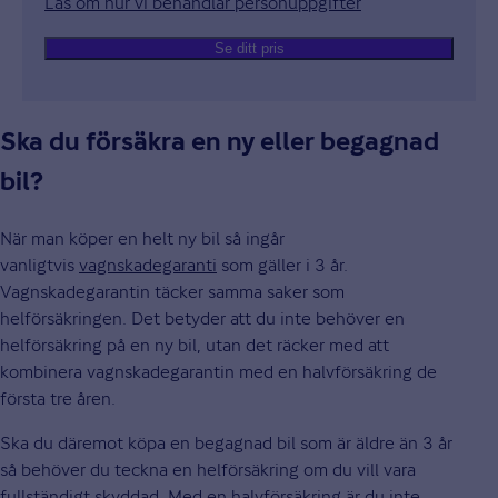
Läs om hur vi behandlar personuppgifter
Öppnas i nytt fön
Se ditt pris
Ska du försäkra en ny eller begagnad
bil?
När man köper en helt ny bil så ingår
vanligtvis
vagnskadegaranti
som gäller i 3 år.
Vagnskadegarantin täcker samma saker som
helförsäkringen. Det betyder att du inte behöver en
helförsäkring på en ny bil, utan det räcker med att
kombinera vagnskadegarantin med en halvförsäkring de
första tre åren.
Ska du däremot köpa en begagnad bil som är äldre än 3 år
så behöver du teckna en helförsäkring om du vill vara
fullständigt skyddad. Med en halvförsäkring är du inte