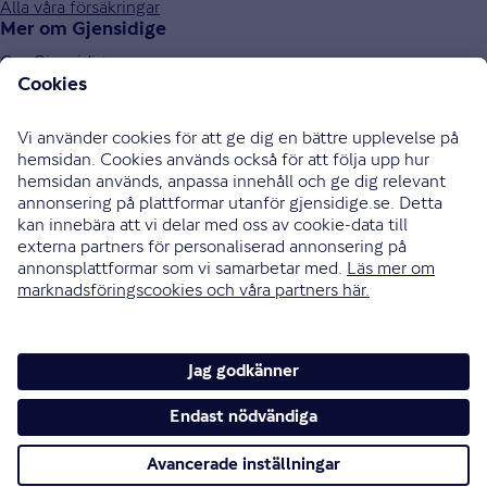
Alla våra försäkringar
Mer om Gjensidige
Om Gjensidige
Jobba hos oss
Hållbarhet
Press och media
Investor relations
Samarbetspartners
0771-326 326
Bli uppringd
Skriv till oss
Instagram
Facebook
Ändra cookieinställningar
Cookies och säkerhet
Hantering av personuppgifter
Tillgänglighetsredogörelse
Om vi inte är överens