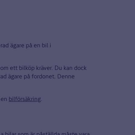
rad ägare på en bil i
 som ett bilköp kräver. Du kan dock
erad ägare på fordonet. Denne
a en
bilförsäkring
.
la bilar som är påställda måste vara