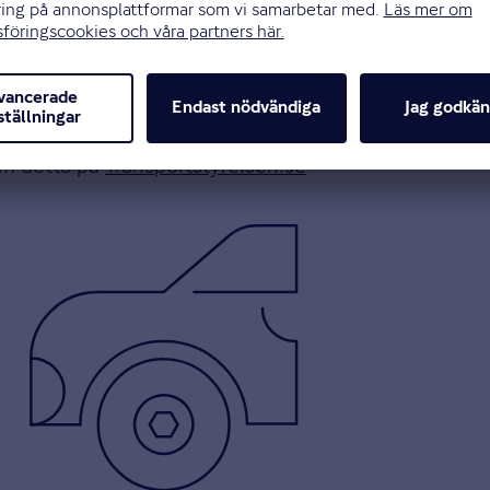
nsöker om ägarbyte hos Transportstyrelsen, för att
å teckna en försäkring på bilen. Enligt
Konsumenter
ion.
ge, förutsatt att du uppfyller vissa krav. Beroende på
om detta på
Transportstyrelsen.se