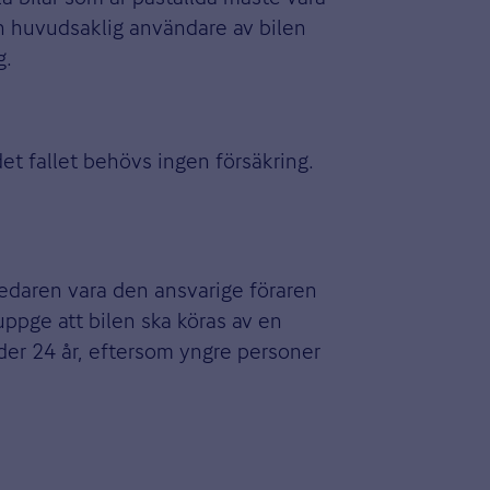
ch huvudsaklig användare av bilen
g
.
 det fallet behövs ingen försäkring.
ledaren vara den ansvarige föraren
ppge att bilen ska köras av en
nder 24 år, eftersom yngre personer