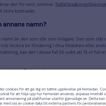
ecknar den för sent, kommer
Trafikförsäkringsförenin
ll stora kostnader.
on annans namn?
ans namn än den som står som bilägare. Den som stå
 inte teckna en försäkring i dina föräldrars eller 
tning, kan det i dessa fall bli svårt att få ut full e
svenskt körkort?
rkortet. Alla bilar som är påställda måste vara försä
g utan att ha körkort, kan du även göra det om ditt kö
kunna legitimera dig med ett svenskt personnummer 