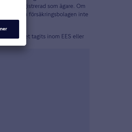
 få bli registrerad som ägare. Om
nas.se
kan försäkringsbolagen inte
 om körkortet tagits inom EES eller