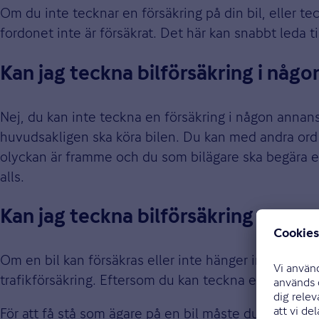
Om du inte tecknar en försäkring på din bil, eller t
fordonet inte är försäkrat. Det här kan snabbt leda ti
Kan jag teckna bilförsäkring i någ
Nej, du kan inte teckna en försäkring i någon ann
huvudsakligen ska köra bilen. Du kan med andra ord
olyckan är framme och du som bilägare ska begära ersät
alls.
Kan jag teckna bilförsäkring utan 
Om en bil kan försäkras eller inte hänger inte på kö
trafikförsäkring. Eftersom du kan teckna en försäkrin
För att få stå som ägare på en bil måste du dock 