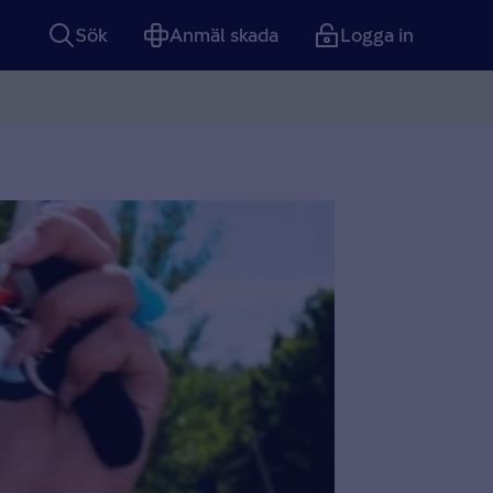
Sök
Anmäl skada
Logga in