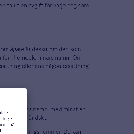
gen
ta ut en avgift för varje dag som
r som ägare är dessutom den som
andra familjemedlemmars namn. Om
rsättning eller ens någon ersättning
krade i ägarens namn, med minst en
rkort är utländskt.
eller samordningsnummer. Du kan