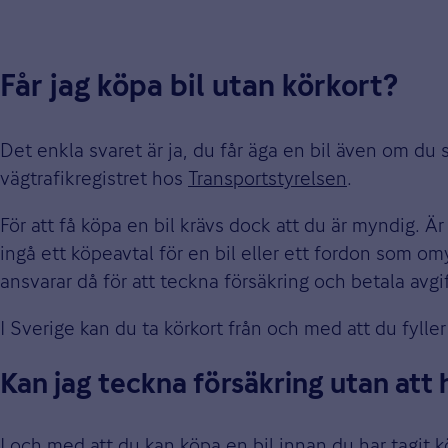
Får jag köpa bil utan körkort?
Det enkla svaret är ja, du får äga en bil även om du s
vägtrafikregistret hos
Transportstyrelsen
.
För att få köpa en bil krävs dock att du är myndig. 
ingå ett köpeavtal för en bil eller ett fordon som 
ansvarar då för att teckna försäkring och betala avgif
I Sverige kan du ta körkort från och med att du fyll
Kan jag teckna försäkring utan att 
I och med att du kan köpa en bil innan du har tagit k