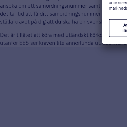
ansöka om ett samordningsnummer samtidigt som du a
det tar tid att få ditt samordningsnummer kan du änd
ställa kravet på dig att du ska ha en svensk legitimat
Det är tillåtet att köra med utländskt körkort i Sveri
utanför EES ser kraven lite annorlunda ut. Läs mer 