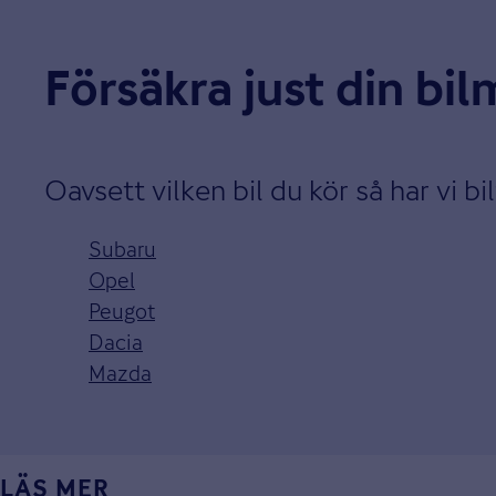
Försäkra just din bi
Oavsett vilken bil du kör så har vi bi
Subaru
Opel
Peugot
Dacia
Mazda
LÄS MER