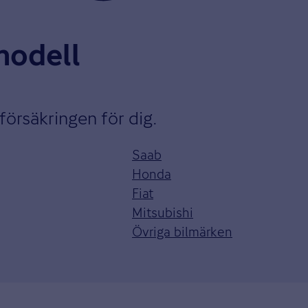
lmodell
lförsäkringen för dig.
Saab
Honda
Fiat
Mitsubishi
Övriga bilmärken