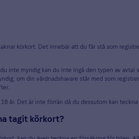
aknar körkort. Det innebär att du får stå som registre
Är du inte myndig kan du inte ingå den typen av avtal
omyndig, om din vårdnadshavare står med som registr
ter.
er 18 år. Det är inte förrän då du dessutom kan teckn
ha tagit körkort?
örkort, kan du även teckna en försäkring för bilen. Al