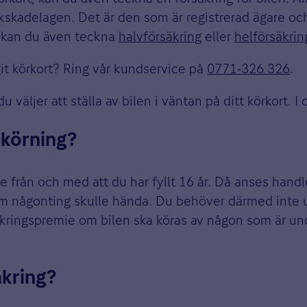
ikskadelagen. Det är den som är registrerad ägare o
d kan du även teckna
halvförsäkring
eller
helförsäkrin
git körkort? Ring vår kundservice på
0771‑326 326
.
 väljer att ställa av bilen i väntan på ditt körkort. I
skörning?
 från och med att du har fyllt 16 år. Då anses hand
 om någonting skulle hända. Du behöver därmed inte u
rsäkringspremie om bilen ska köras av någon som är u
äkring?